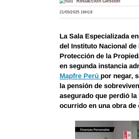
Redacción Gestión
Estilos
21/05/2025 16H18
Mundo
EEUU
La Sala Especializada e
México
del Instituto Nacional d
Protección de la Propieda
España
en segunda instancia adm
Internacional
Mapfre Perú
por negar, s
Tecnología
la pensión de sobreviven
Club del Suscriptor
asegurado que perdió la 
ocurrido en una obra de 
Mix
G de Gestión
Notas Contratadas