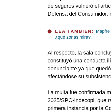
De
Cookies
de seguros vulneró el artí
Defensa del Consumidor, r
Preguntas
Frecuentes
LEA TAMBIÉN:
Mapfre 
¿qué zonas mira?
Al respecto, la sala concl
constituyó una conducta il
denunciante ya que quedó
afectándose su subsistenc
La multa fue confirmada m
2025/SPC-Indecopi, que ra
primera instancia por la C