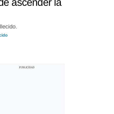
de ascender la
llecido.
cido