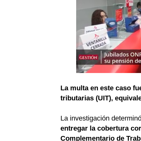
Podcast
Gestión TV
Videos
Fotogalerías
gestion.pe
¿quiénes
Somos?
La multa en este caso fu
Términos
tributarias (UIT), equival
Y
Condiciones
Política
La investigación determin
De
Privacidad
entregar la cobertura co
Politica
Complementario de Trab