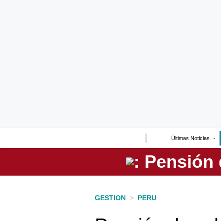
Lo último
Peru Quiosco
Portada
Empresas
Management & Empleo
Economía
Últimas Noticias
Mercados
Perú
Política
GESTION
>
PERU
Tu Dinero