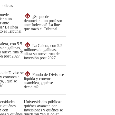
 noticias
G
¿Se puede
denunciar a un profesor
ante Indecopi? La línea
que trazó el Tribunal
G
La Calera, con 5.5
millones de gallinas,
alista su nueva ruta de
inversión post 2027
G
Fondo de Diviso se
liquida y convoca a
asamblea, ¿qué se
decidirá?
Universidades públicas:
quiénes avanzan con
inversiones y quiénes se
quedaron “en la cola”