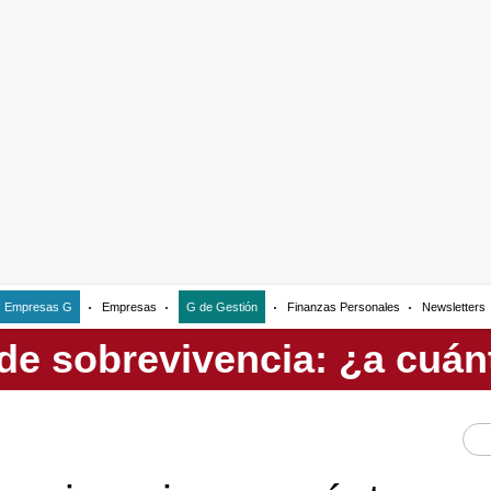
Empresas G
Empresas
G de Gestión
Finanzas Personales
Newsletters