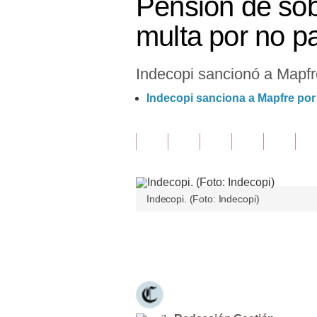
Pensión de sob
Finanzas Personales
multa por no p
Inmobiliarias
Indecopi sancionó a Mapfre
Plus G
Indecopi sanciona a Mapfre por 
Opinión
Editorial
Pregunta de hoy
Blogs
Indecopi. (Foto: Indecopi)
Tendencias
Únete a nuestro canal
Lujo
Viajes
Moda