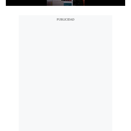
Notas Contratadas
Podcast
Gestión TV
Videos
Fotogalerías
gestion.pe
¿quiénes
Somos?
Términos
Y
Condiciones
Política
De
Privacidad