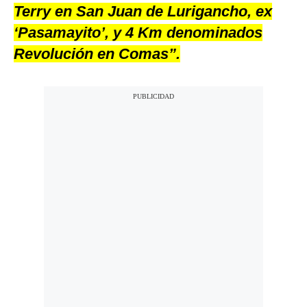
Terry en San Juan de Lurigancho, ex
‘Pasamayito’, y 4 Km denominados
Revolución en Comas”.