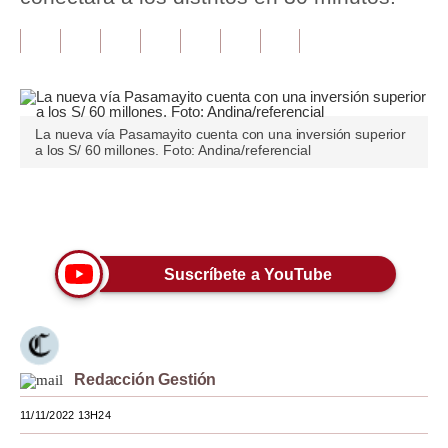
Tu Dinero
Finanzas Personales
Inmobiliarias
La nueva vía Pasamayito cuenta con una inversión superior
a los S/ 60 millones. Foto: Andina/referencial
Plus G
Opinión
Únete a nuestro canal
Editorial
Suscríbete a YouTube
Pregunta de hoy
Blogs
Tendencias
Redacción Gestión
Lujo
11/11/2022 13H24
Viajes