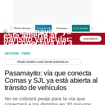
Últimas Noticias
Empresas G
Empresas
G de Gestión
Finanzas
Lo último
Peru Quiosco
SUSCRÍBETE
Portada
GESTION
>
PERU
Empresas
Añadir
Gestión
como fuente preferida en
Management & Empleo
Pasamayito: vía que conecta
Economía
Comas y SJL ya está abierta al
tránsito de vehículos
Mercados
Perú
No se cobrará peaje para la vía que
conectará a los distritos en 30 minutos.
Política