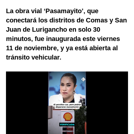
Moda
La obra vial ‘Pasamayito’, que
conectará los distritos de Comas y San
Estilos
Juan de Lurigancho en solo 30
Mundo
minutos, fue inaugurada este viernes
EEUU
11 de noviembre, y ya está abierta al
tránsito vehicular.
México
España
Internacional
Tecnología
Club del Suscriptor
Mix
G de Gestión