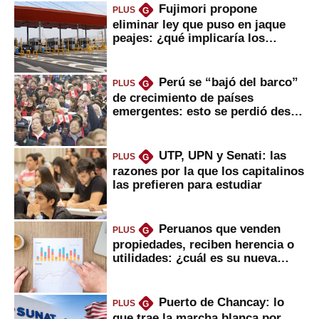
Fujimori propone
PLUS
G
eliminar ley que puso en jaque
peajes: ¿qué implicaría los
usuarios?
Perú se “bajó del barco”
PLUS
G
de crecimiento de países
emergentes: esto se perdió desde
2022
UTP, UPN y Senati: las
PLUS
G
razones por la que los capitalinos
las prefieren para estudiar
Peruanos que venden
PLUS
G
propiedades, reciben herencia o
utilidades: ¿cuál es su nueva
inversión clave?
Puerto de Chancay: lo
PLUS
G
que trae la marcha blanca por