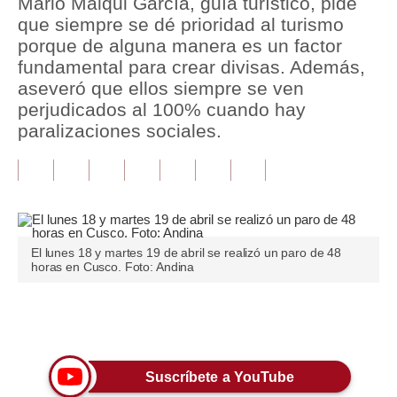
Mario Malqui García, guía turístico, pide
que siempre se dé prioridad al turismo
Tu Dinero
porque de alguna manera es un factor
fundamental para crear divisas. Además,
Finanzas Personales
aseveró que ellos siempre se ven
Inmobiliarias
perjudicados al 100% cuando hay
paralizaciones sociales.
Plus G
Opinión
Editorial
Pregunta de hoy
El lunes 18 y martes 19 de abril se realizó un paro de 48
horas en Cusco. Foto: Andina
Blogs
Tendencias
Únete a nuestro canal
Lujo
Suscríbete a YouTube
Viajes