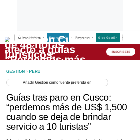
Últimas Noticias
Empresas G
Empresas
G de Gestión
Finanzas
Lo último
Peru Quiosco
SUSCRÍBETE
Portada
GESTION
>
PERU
Empresas
Añadir
Gestión
como fuente preferida en
Management & Empleo
Guías tras paro en Cusco:
Economía
“perdemos más de US$ 1,500
cuando se deja de brindar
Mercados
servicio a 10 turistas”
Perú
Política