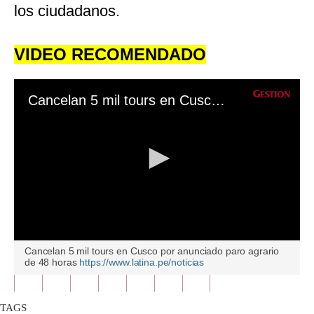
los ciudadanos.
VIDEO RECOMENDADO
Cancelan 5 mil tours en Cusco por anunciado paro agrario de 48 horas
0
Cancelan 5 mil tours en Cusco por anunciado paro agrario
seconds
de 48 horas
https://www.latina.pe/noticias
of
0
seconds
TAGS