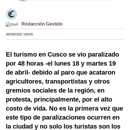
Moda
Estilos
Redacción Gestión
Mundo
20/04/2022 13H35
EEUU
El turismo en Cusco se vio paralizado
México
por 48 horas -el lunes 18 y martes 19
España
de abril- debido al paro que acataron
Internacional
agricultores, transportistas y otros
gremios sociales de la región, en
Tecnología
protesta, principalmente, por el alto
Club del Suscriptor
costo de vida. No es la primera vez que
Mix
este tipo de paralizaciones ocurren en
G de Gestión
la ciudad y no solo los turistas son los