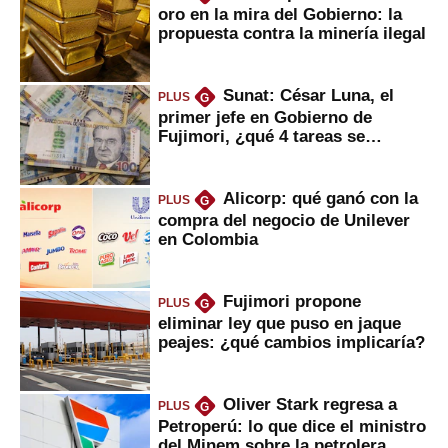
oro en la mira del Gobierno: la
propuesta contra la minería ilegal
Sunat: César Luna, el
PLUS
G
primer jefe en Gobierno de
Fujimori, ¿qué 4 tareas se
marcan urgentes?
Alicorp: qué ganó con la
PLUS
G
compra del negocio de Unilever
en Colombia
Fujimori propone
PLUS
G
eliminar ley que puso en jaque
peajes: ¿qué cambios implicaría?
Oliver Stark regresa a
PLUS
G
Petroperú: lo que dice el ministro
del Minem sobre la petrolera