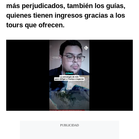
más perjudicados, también los guías,
Notas Contratadas
quienes tienen ingresos gracias a los
Podcast
tours que ofrecen.
Gestión TV
Videos
Fotogalerías
gestion.pe
¿quiénes
Somos?
Términos
Y
Condiciones
Política
De
Privacidad