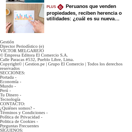
Peruanos que venden
PLUS
G
propiedades, reciben herencia o
utilidades: ¿cuál es su nueva
inversión clave?
Gestión
Director Periodístico (e)
VÍCTOR MELGAREJO
© Empresa Editora El Comercio S.A.
Calle Paracas #532, Pueblo Libre, Lima.
Copyright© | Gestion.pe | Grupo El Comercio | Todos los derechos
reservados
SECCIONES:
Portada
-
Economía
-
Mundo
-
Perú
-
Tu Dinero
-
Tecnología
CONTACTO:
¿Quiénes somos?
-
Términos y Condiciones
-
Política de Privacidad
-
Politica de Cookies
-
Preguntas Frecuentes
SÍGUENOS: