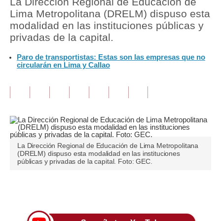
La Dirección Regional de Educación de
Lima Metropolitana (DRELM) dispuso esta
Tu Dinero
modalidad en las instituciones públicas y
privadas de la capital.
Finanzas Personales
Paro de transportistas: Estas son las empresas que no
Inmobiliarias
circularán en Lima y Callao
Plus G
Opinión
Editorial
Pregunta de hoy
La Dirección Regional de Educación de Lima Metropolitana
(DRELM) dispuso esta modalidad en las instituciones
Blogs
públicas y privadas de la capital. Foto: GEC.
Tendencias
Únete a nuestro canal
Lujo
Viajes