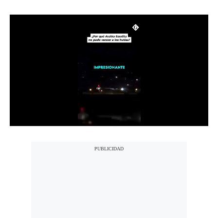
Notas Contratadas
Podcast
Gestión TV
Videos
Fotogalerías
gestion.pe
¿quiénes
Somos?
Términos
Y
Condiciones
Política
De
Privacidad