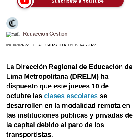
Suscríbete a YouTube
Moda
Estilos
Redacción Gestión
Mundo
09/10/2024 22H16
- ACTUALIZADO A 09/10/2024 22H22
EEUU
México
La Dirección Regional de Educación de
España
Lima Metropolitana (DRELM) ha
Internacional
dispuesto que este jueves 10 de
octubre las
clases escolares
se
Tecnología
desarrollen en la modalidad remota en
Club del Suscriptor
las instituciones públicas y privadas de
Mix
la capital debido al paro de los
transportistas.
G de Gestión