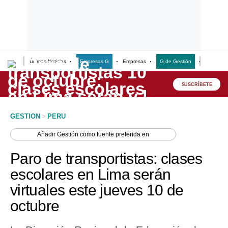
Últimas Noticias
Empresas G
Empresas
G de Gestión
Finanzas
Lo último
Peru Quiosco
SUSCRÍBETE
Portada
GESTION
>
PERU
Empresas
Añadir
Gestión
como fuente preferida en
Management & Empleo
Paro de transportistas: clases
Economía
escolares en Lima serán
virtuales este jueves 10 de
Mercados
octubre
Perú
Política