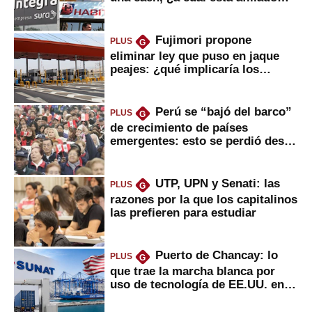
usted?
Fujimori propone
PLUS
G
eliminar ley que puso en jaque
peajes: ¿qué implicaría los
usuarios?
Perú se “bajó del barco”
PLUS
G
de crecimiento de países
emergentes: esto se perdió desde
2022
UTP, UPN y Senati: las
PLUS
G
razones por la que los capitalinos
las prefieren para estudiar
Puerto de Chancay: lo
PLUS
G
que trae la marcha blanca por
uso de tecnología de EE.UU. en
mercancías