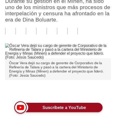
Durante su gestión en el Minen, ha sido
uno de los ministros que más procesos de
Tu Dinero
interpelación y censura ha afrontado en la
era de Dina Boluarte.
Finanzas Personales
Inmobiliarias
Plus G
Opinión
Editorial
Óscar Vera dejó su cargo de gerente de Corporativo de la
Refinería de Talara y pasó a la cartera del Ministerio de
Energía y Minas (Minen) a defender el proyecto que lideró.
Pregunta de hoy
(Foto: Jesús Saucedo)
Blogs
Únete a nuestro canal
Tendencias
Lujo
Suscríbete a YouTube
Viajes