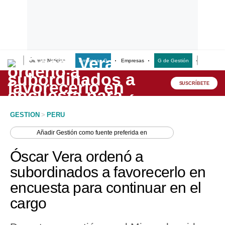
Últimas Noticias
Empresas G
Empresas
G de Gestión
Finanzas
Lo último
Peru Quiosco
SUSCRÍBETE
Portada
GESTION
>
PERU
Empresas
Añadir
Gestión
como fuente preferida en
Management & Empleo
Óscar Vera ordenó a
Economía
subordinados a favorecerlo en
encuesta para continuar en el
Mercados
cargo
Perú
Política