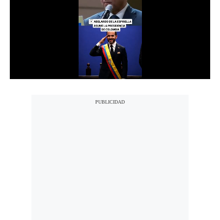
Notas Contratadas
Podcast
Gestión TV
Videos
Fotogalerías
gestion.pe
¿quiénes
Somos?
Términos
Y
Condiciones
Política
De
Privacidad