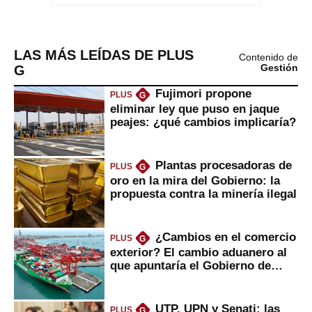
LAS MÁS LEÍDAS DE PLUS
Contenido de
G
Gestión
Fujimori propone
PLUS
G
eliminar ley que puso en jaque
peajes: ¿qué cambios implicaría?
Plantas procesadoras de
PLUS
G
oro en la mira del Gobierno: la
propuesta contra la minería ilegal
¿Cambios en el comercio
PLUS
G
exterior? El cambio aduanero al
que apuntaría el Gobierno de
Fujimori
UTP, UPN y Senati: las
PLUS
G