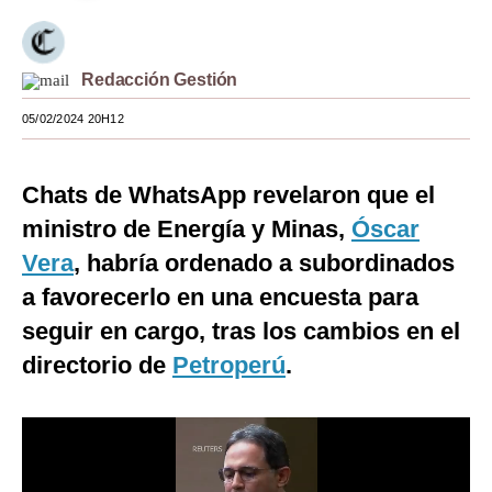
Moda
Estilos
Redacción Gestión
Mundo
05/02/2024 20H12
EEUU
Chats de WhatsApp revelaron que el
México
ministro de Energía y Minas,
Óscar
España
Vera
, habría ordenado a subordinados
a favorecerlo en una encuesta para
Internacional
seguir en cargo, tras los cambios en el
Tecnología
directorio de
Petroperú
.
Club del Suscriptor
Mix
G de Gestión