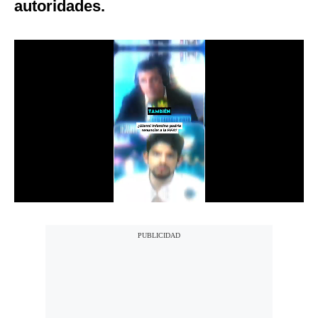
autoridades.
Notas Contratadas
Podcast
Gestión TV
Videos
Fotogalerías
gestion.pe
¿quiénes
Somos?
Términos
Y
Condiciones
Política
De
Privacidad