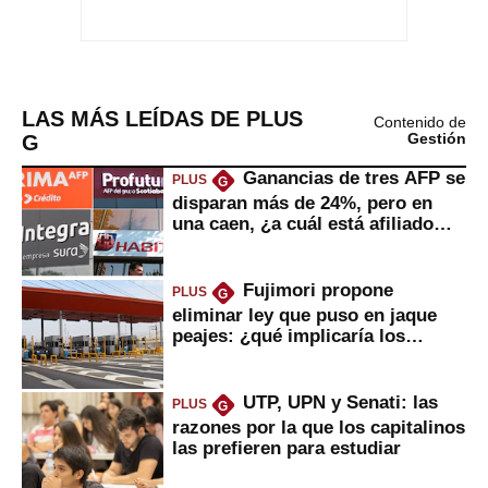
LAS MÁS LEÍDAS DE PLUS
Contenido de
G
Gestión
Ganancias de tres AFP se
PLUS
G
disparan más de 24%, pero en
una caen, ¿a cuál está afiliado
usted?
Fujimori propone
PLUS
G
eliminar ley que puso en jaque
peajes: ¿qué implicaría los
usuarios?
UTP, UPN y Senati: las
PLUS
G
razones por la que los capitalinos
las prefieren para estudiar