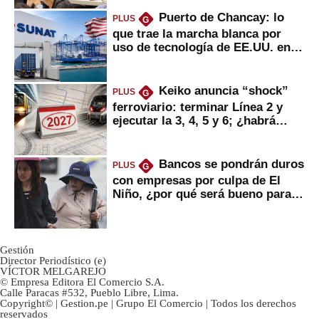
Puerto de Chancay: lo
PLUS
G
que trae la marcha blanca por
uso de tecnología de EE.UU. en
mercancías
Keiko anuncia “shock”
PLUS
G
ferroviario: terminar Línea 2 y
ejecutar la 3, 4, 5 y 6; ¿habrá
avances?
Bancos se pondrán duros
PLUS
G
con empresas por culpa de El
Niño, ¿por qué será bueno para
ahorristas?
Gestión
Director Periodístico (e)
VÍCTOR MELGAREJO
© Empresa Editora El Comercio S.A.
Calle Paracas #532, Pueblo Libre, Lima.
Copyright© | Gestion.pe | Grupo El Comercio | Todos los derechos
reservados