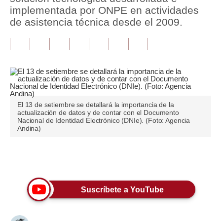
implementada por ONPE en actividades
Tu Dinero
de asistencia técnica desde el 2009.
Finanzas Personales
Inmobiliarias
Plus G
Opinión
El 13 de setiembre se detallará la importancia de la
actualización de datos y de contar con el Documento
Editorial
Nacional de Identidad Electrónico (DNIe). (Foto: Agencia
Andina)
Pregunta de hoy
Blogs
Únete a nuestro canal
Tendencias
Suscríbete a YouTube
Lujo
Viajes