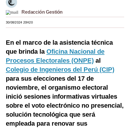
Moda
Redacción Gestión
Estilos
30/08/2024 20H20
Mundo
En el marco de la asistencia técnica
EEUU
que brinda la
Oficina Nacional de
México
Procesos Electorales (ONPE)
al
España
Colegio de Ingenieros del Perú (CIP)
para sus elecciones del 17 de
Internacional
noviembre, el organismo electoral
Tecnología
inició sesiones informativas virtuales
Club del Suscriptor
sobre el voto electrónico no presencial,
Mix
solución tecnológica que será
empleada para renovar sus
G de Gestión