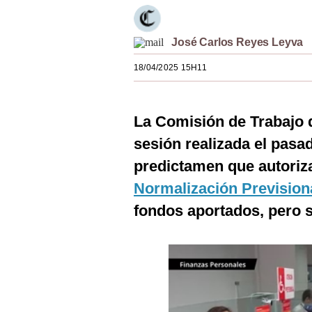
Estilos
Mundo
José Carlos Reyes Leyva
18/04/2025 15H11
EEUU
México
La Comisión de Trabajo 
España
sesión realizada el pasa
Internacional
predictamen que autoriza 
Tecnología
Normalización Prevision
fondos aportados, pero s
Club del Suscriptor
Mix
G de Gestión
Notas Contratadas