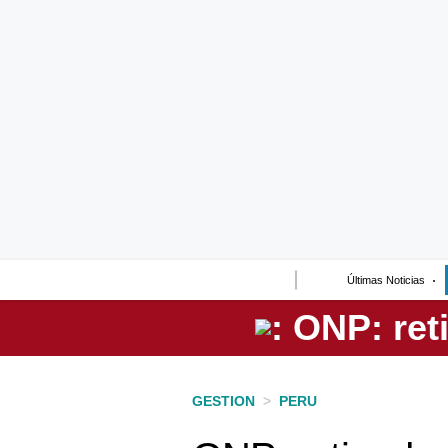
Lo último
Peru Quiosco
Portada
Empresas
Management & Empleo
Economía
Últimas Noticias
Mercados
Perú
Política
GESTION
>
PERU
Tu Dinero