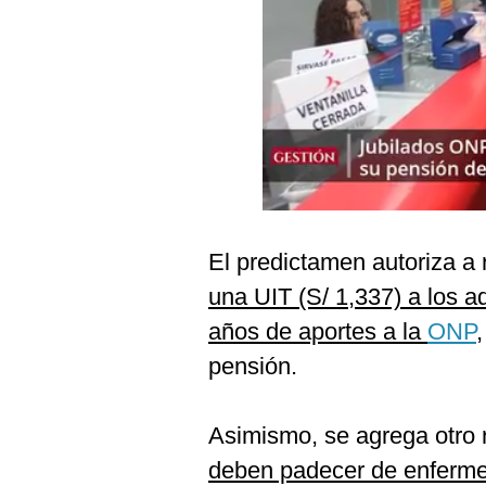
Podcast
Gestión TV
Videos
Fotogalerías
gestion.pe
El predictamen autoriza a 
¿quiénes
una UIT (S/ 1,337) a los 
Somos?
años de aportes a la
ONP
Términos
Y
pensión.
Condiciones
Política
De
Asimismo, se agrega otro 
Privacidad
deben padecer de enferme
Politica