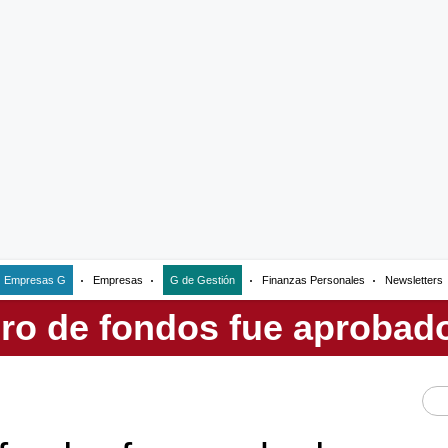
Empresas G
Empresas
G de Gestión
Finanzas Personales
Newsletters