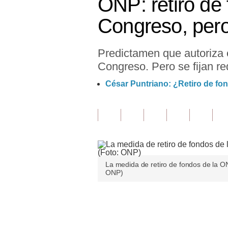
ONP: retiro de
Finanzas Personales
Congreso, pero
Inmobiliarias
Predictamen que autoriza 
Plus G
Congreso. Pero se fijan req
Opinión
César Puntriano: ¿Retiro de fo
Editorial
Pregunta de hoy
Blogs
Tendencias
La medida de retiro de fondos de la O
ONP)
Lujo
Viajes
Únete a nuestro canal
Moda