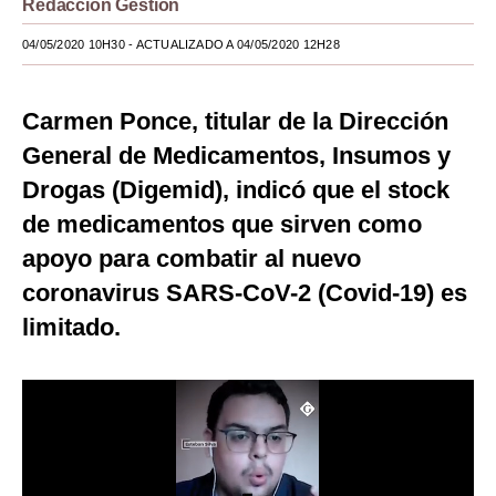
Redacción Gestión
Moda
04/05/2020 10H30
- ACTUALIZADO A 04/05/2020 12H28
Estilos
Carmen Ponce, titular de la Dirección
Mundo
General de Medicamentos, Insumos y
EEUU
Drogas (Digemid), indicó que el stock
México
de medicamentos que sirven como
apoyo para combatir al nuevo
España
coronavirus SARS-CoV-2 (Covid-19) es
Internacional
limitado.
Tecnología
Club del Suscriptor
Mix
G de Gestión