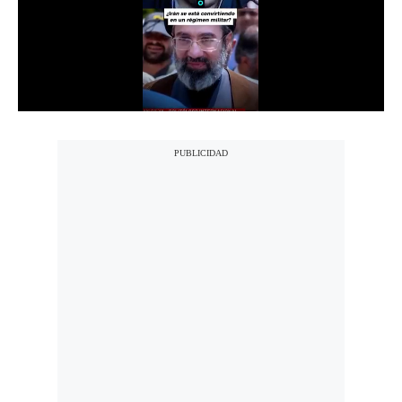
Notas Contratadas
Podcast
Gestión TV
Videos
Fotogalerías
gestion.pe
¿quiénes
Somos?
Términos
Y
Condiciones
Política
De
Privacidad