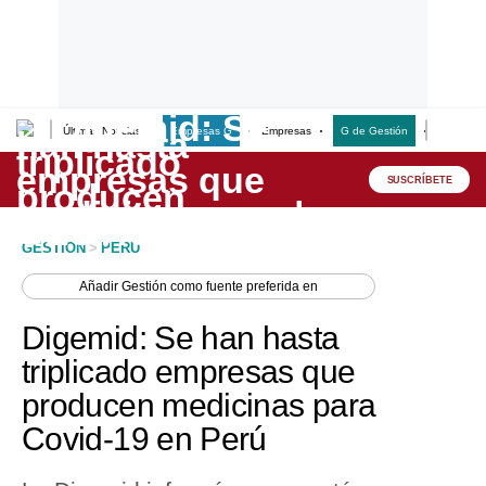
Últimas Noticias
Empresas G
Empresas
G de Gestión
Finanzas
Lo último
Peru Quiosco
SUSCRÍBETE
Portada
GESTION
>
PERU
Empresas
Añadir
Gestión
como fuente preferida en
Management & Empleo
Digemid: Se han hasta
Economía
triplicado empresas que
producen medicinas para
Mercados
Covid-19 en Perú
Perú
Política