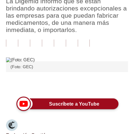
La Digemid informó que se están
brindando autorizaciones excepcionales a
Tu Dinero
las empresas para que puedan fabricar
medicamentos, de una manera más
Finanzas Personales
inmediata, o importarlos.
Inmobiliarias
Plus G
Opinión
(Foto: GEC)
Editorial
Pregunta de hoy
Únete a nuestro canal
Blogs
Suscríbete a YouTube
Tendencias
Lujo
Viajes