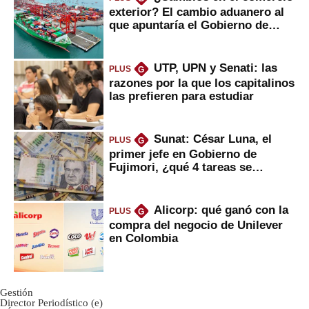
exterior? El cambio aduanero al
que apuntaría el Gobierno de
Fujimori
UTP, UPN y Senati: las
PLUS
G
razones por la que los capitalinos
las prefieren para estudiar
Sunat: César Luna, el
PLUS
G
primer jefe en Gobierno de
Fujimori, ¿qué 4 tareas se
marcan urgentes?
Alicorp: qué ganó con la
PLUS
G
compra del negocio de Unilever
en Colombia
Gestión
Director Periodístico (e)