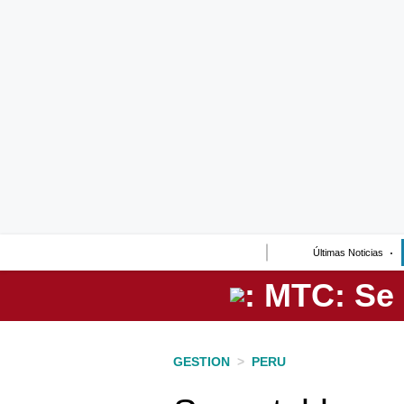
Lo último
Peru Quiosco
Portada
Empresas
Management & Empleo
Economía
Últimas Noticias
Mercados
Perú
Política
GESTION
>
PERU
Tu Dinero