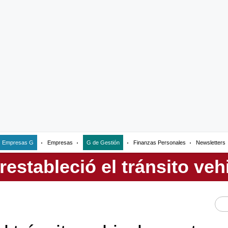
Empresas G
Empresas
G de Gestión
Finanzas Personales
Newsletters