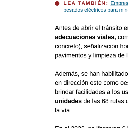
De
LEA TAMBIÉN:
Empresa
Cookies
pesados eléctricos para min
Preguntas
Frecuentes
Antes de abrir el tránsito
adecuaciones viales,
como
concreto), señalización hor
pavimentos y limpieza de 
Además, se han habilitado 
en dirección este como oes
brindar facilidades a los 
unidades
de las 68 rutas 
la vía.