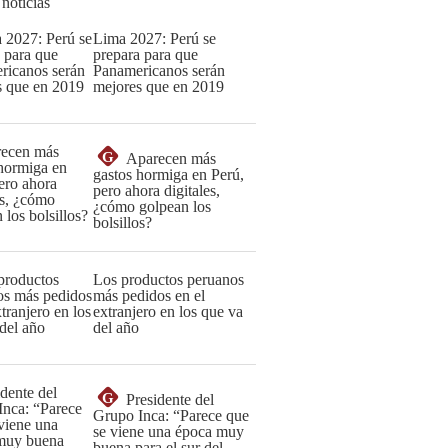
 noticias
Lima 2027: Perú se
prepara para que
Panamericanos serán
mejores que en 2019
G
Aparecen más
gastos hormiga en Perú,
pero ahora digitales,
¿cómo golpean los
bolsillos?
Los productos peruanos
más pedidos en el
extranjero en los que va
del año
G
Presidente del
Grupo Inca: “Parece que
se viene una época muy
buena para el sur del