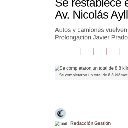
Se restablece e
Finanzas Personales
Av. Nicolás Ayl
Inmobiliarias
Autos y camiones vuelven a
Plus G
Prolongación Javier Prado
Opinión
Editorial
Pregunta de hoy
Se completaron un total de 8.8 kilómetr
Blogs
Tendencias
Únete a nuestro canal
Lujo
Viajes
Moda
Redacción Gestión