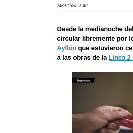
Estilos
24/05/2024 13H02
Mundo
Desde la medianoche del
EEUU
circular libremente por l
México
Ayllón
que estuvieron ce
España
a las obras de la
Línea 2
Internacional
Tecnología
Club del Suscriptor
Mix
G de Gestión
Notas Contratadas