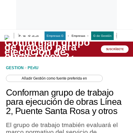
Últimas Noticias
Empresas G
Empresas
G de Gestión
Finanzas
Lo último
Peru Quiosco
SUSCRÍBETE
Portada
GESTION
>
PERU
Empresas
Añadir
Gestión
como fuente preferida en
Management & Empleo
Conforman grupo de trabajo
Economía
para ejecución de obras Línea
2, Puente Santa Rosa y otros
Mercados
Perú
El grupo de trabajo tmabién evaluará el
marco normativo del servicio de
Política