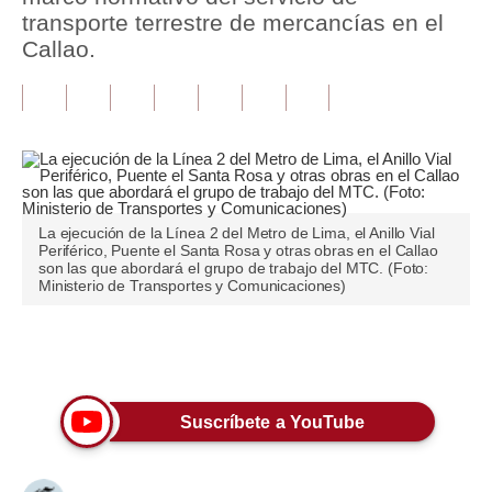
transporte terrestre de mercancías en el
Tu Dinero
Callao.
Finanzas Personales
Inmobiliarias
Plus G
Opinión
La ejecución de la Línea 2 del Metro de Lima, el Anillo Vial
Periférico, Puente el Santa Rosa y otras obras en el Callao
Editorial
son las que abordará el grupo de trabajo del MTC. (Foto:
Ministerio de Transportes y Comunicaciones)
Pregunta de hoy
Blogs
Únete a nuestro canal
Tendencias
Suscríbete a YouTube
Lujo
Viajes