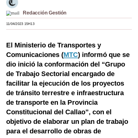
Moda
Redacción Gestión
Estilos
11/04/2023 15H13
Mundo
El Ministerio de Transportes y
EEUU
Comunicaciones (
MTC
) informó que se
México
dio inició la conformación del “Grupo
España
de Trabajo Sectorial encargado de
facilitar la ejecución de los proyectos
Internacional
de tránsito terrestre e infraestructura
Tecnología
de transporte en la Provincia
Club del Suscriptor
Constitucional del Callao”, con el
Mix
objetivo de elaborar un plan de trabajo
para el desarrollo de obras de
G de Gestión