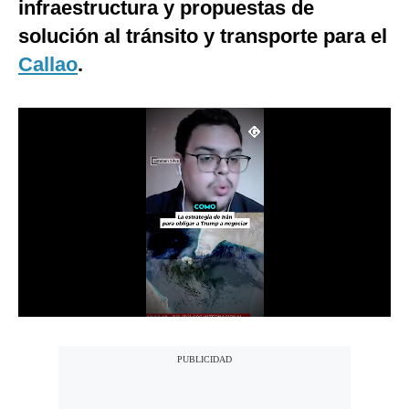
infraestructura y propuestas de
Notas Contratadas
solución al tránsito y transporte para el
Podcast
Callao
.
Gestión TV
Videos
Fotogalerías
gestion.pe
¿quiénes
Somos?
Términos
Y
Condiciones
Política
De
Privacidad