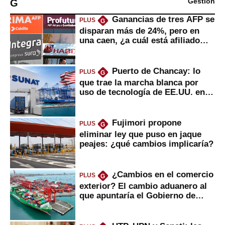
G
Gestión
Ganancias de tres AFP se
PLUS
G
disparan más de 24%, pero en
una caen, ¿a cuál está afiliado
usted?
Puerto de Chancay: lo
PLUS
G
que trae la marcha blanca por
uso de tecnología de EE.UU. en
mercancías
Fujimori propone
PLUS
G
eliminar ley que puso en jaque
peajes: ¿qué cambios implicaría?
¿Cambios en el comercio
PLUS
G
exterior? El cambio aduanero al
que apuntaría el Gobierno de
Fujimori