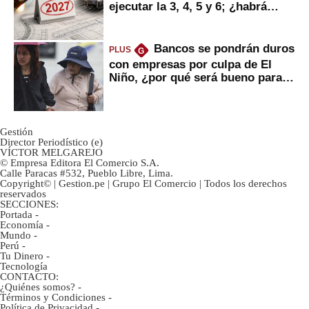
ejecutar la 3, 4, 5 y 6; ¿habrá
avances?
Bancos se pondrán duros
PLUS
G
con empresas por culpa de El
Niño, ¿por qué será bueno para
ahorristas?
Gestión
Director Periodístico (e)
VÍCTOR MELGAREJO
© Empresa Editora El Comercio S.A.
Calle Paracas #532, Pueblo Libre, Lima.
Copyright© | Gestion.pe | Grupo El Comercio | Todos los derechos
reservados
SECCIONES:
Portada
-
Economía
-
Mundo
-
Perú
-
Tu Dinero
-
Tecnología
CONTACTO:
¿Quiénes somos?
-
Términos y Condiciones
-
Política de Privacidad
-