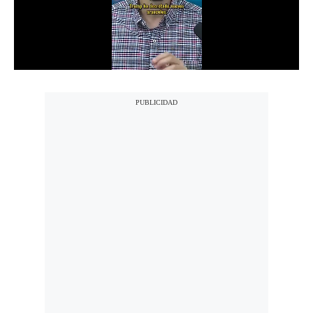
Notas Contratadas
Podcast
Gestión TV
Videos
Fotogalerías
gestion.pe
¿quiénes
Somos?
Términos
Y
Condiciones
Política
De
Privacidad