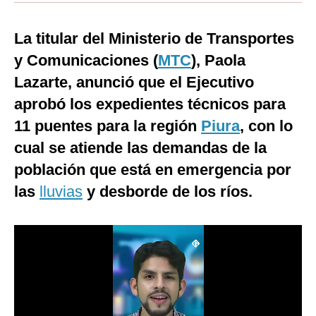
Moda
La titular del Ministerio de Transportes
Estilos
y Comunicaciones (
MTC
), Paola
Mundo
Lazarte, anunció que el Ejecutivo
aprobó los expedientes técnicos para
EEUU
11 puentes para la región
Piura
, con lo
México
cual se atiende las demandas de la
España
población que está en emergencia por
las
lluvias
y desborde de los ríos.
Internacional
Tecnología
Club del Suscriptor
Mix
G de Gestión