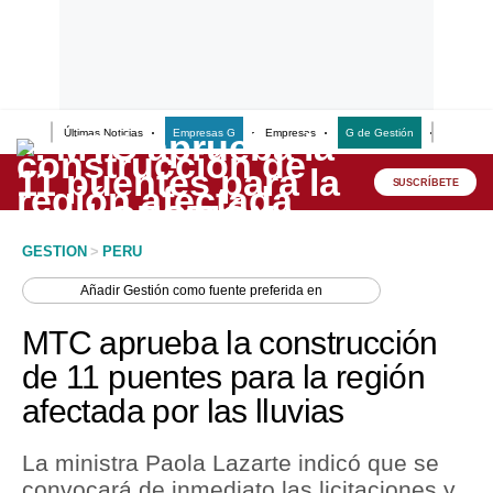
Últimas Noticias
Empresas G
Empresas
G de Gestión
Finanzas
Lo último
Peru Quiosco
SUSCRÍBETE
Portada
GESTION
>
PERU
Empresas
Añadir
Gestión
como fuente preferida en
Management & Empleo
MTC aprueba la construcción
Economía
de 11 puentes para la región
afectada por las lluvias
Mercados
Perú
La ministra Paola Lazarte indicó que se
convocará de inmediato las licitaciones y
Política