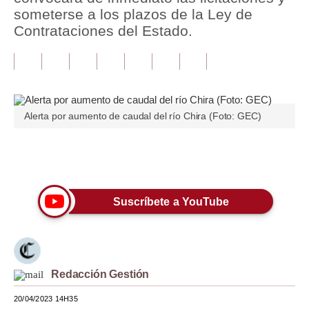
someterse a los plazos de la Ley de
Tu Dinero
Contrataciones del Estado.
Finanzas Personales
Inmobiliarias
Plus G
Alerta por aumento de caudal del río Chira (Foto: GEC)
Opinión
Únete a nuestro canal
Editorial
Pregunta de hoy
Suscríbete a YouTube
Blogs
Tendencias
Lujo
Redacción Gestión
20/04/2023 14H35
Viajes