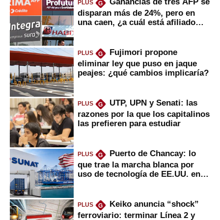
Ganancias de tres AFP se
PLUS
G
disparan más de 24%, pero en
una caen, ¿a cuál está afiliado
usted?
Fujimori propone
PLUS
G
eliminar ley que puso en jaque
peajes: ¿qué cambios implicaría?
UTP, UPN y Senati: las
PLUS
G
razones por la que los capitalinos
las prefieren para estudiar
Puerto de Chancay: lo
PLUS
G
que trae la marcha blanca por
uso de tecnología de EE.UU. en
mercancías
Keiko anuncia “shock”
PLUS
G
ferroviario: terminar Línea 2 y