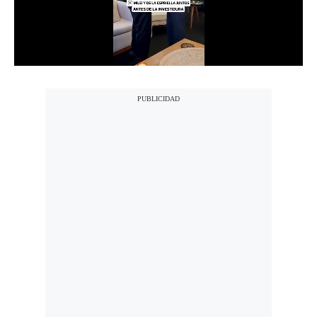
Notas Contratadas
Podcast
Gestión TV
Videos
Fotogalerías
gestion.pe
¿quiénes
Somos?
Términos
Y
Condiciones
Política
De
Privacidad