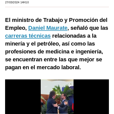
27/03/2024 14H10
Moda
Estilos
El ministro de Trabajo y Promoción del
Empleo,
Daniel Maurate
, señaló que las
Mundo
carreras técnicas
relacionadas a la
EEUU
minería y el petróleo, así como las
México
profesiones de medicina e ingeniería,
se encuentran entre las que mejor se
España
pagan en el mercado laboral.
Internacional
Tecnología
Club del Suscriptor
Mix
G de Gestión