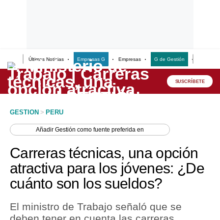
Últimas Noticias
Empresas G
Empresas
G de Gestión
Finanzas
Lo último
Peru Quiosco
SUSCRÍBETE
Portada
GESTION
>
PERU
Empresas
Añadir
Gestión
como fuente preferida en
Management & Empleo
Carreras técnicas, una opción
Economía
atractiva para los jóvenes: ¿De
cuánto son los sueldos?
Mercados
Perú
El ministro de Trabajo señaló que se
deben tener en cuenta las carreras
Política