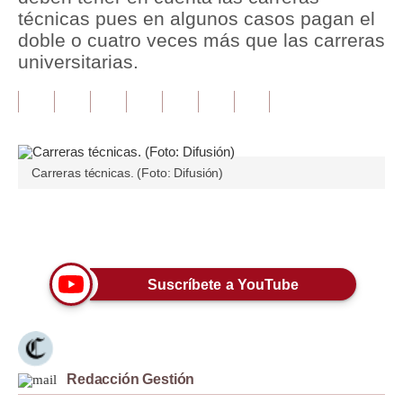
técnicas pues en algunos casos pagan el
Tu Dinero
doble o cuatro veces más que las carreras
universitarias.
Finanzas Personales
Inmobiliarias
Plus G
Carreras técnicas. (Foto: Difusión)
Opinión
Editorial
Únete a nuestro canal
Pregunta de hoy
Suscríbete a YouTube
Blogs
Tendencias
Lujo
Redacción Gestión
Viajes