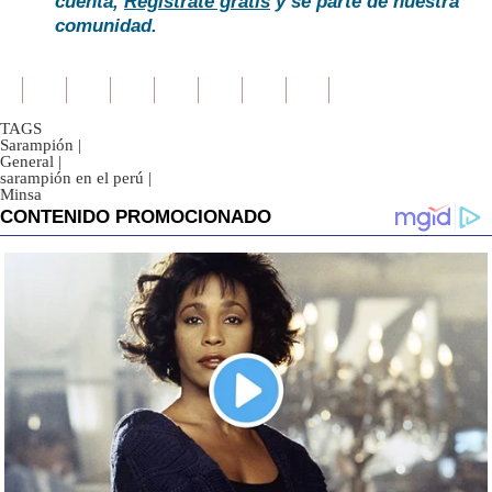
cuenta,
Regístrate gratis
y sé parte de nuestra
comunidad.
TAGS
Sarampión
|
General
|
sarampión en el perú
|
Minsa