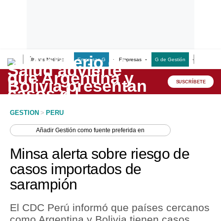
Últimas Noticias
Empresas G
Empresas
G de Gestión
Finanzas
Lo último
Peru Quiosco
SUSCRÍBETE
Portada
GESTION
>
PERU
Empresas
Añadir
Gestión
como fuente preferida en
Management & Empleo
Minsa alerta sobre riesgo de
Economía
casos importados de
sarampión
Mercados
Perú
El CDC Perú informó que países cercanos
como Argentina y Bolivia tienen casos
Política