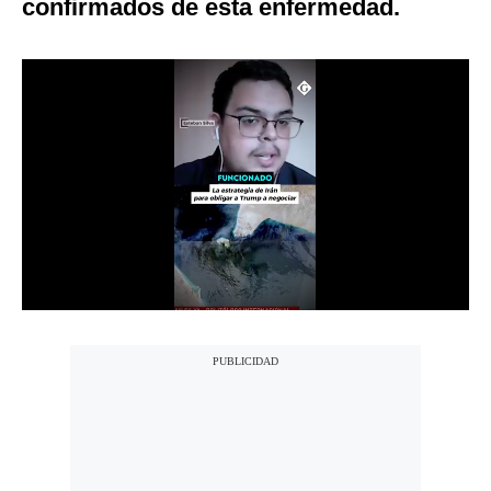
confirmados de esta enfermedad.
Notas Contratadas
Podcast
Gestión TV
Videos
Fotogalerías
gestion.pe
¿quiénes
Somos?
Términos
Y
Condiciones
Política
De
Privacidad