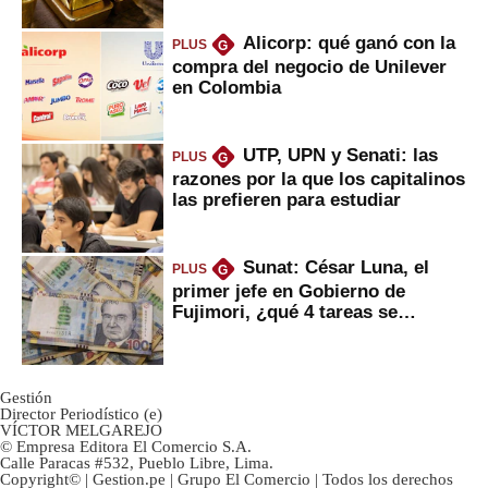
Alicorp: qué ganó con la
PLUS
G
compra del negocio de Unilever
en Colombia
UTP, UPN y Senati: las
PLUS
G
razones por la que los capitalinos
las prefieren para estudiar
Sunat: César Luna, el
PLUS
G
primer jefe en Gobierno de
Fujimori, ¿qué 4 tareas se
marcan urgentes?
Gestión
Director Periodístico (e)
VÍCTOR MELGAREJO
© Empresa Editora El Comercio S.A.
Calle Paracas #532, Pueblo Libre, Lima.
Copyright© | Gestion.pe | Grupo El Comercio | Todos los derechos