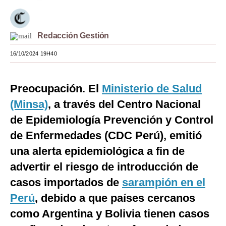
Moda
Estilos
Redacción Gestión
16/10/2024 19H40
Mundo
EEUU
Preocupación. El
Ministerio de Salud
México
(Minsa)
, a través del Centro Nacional
España
de Epidemiología Prevención y Control
de Enfermedades (CDC Perú), emitió
Internacional
una alerta epidemiológica a fin de
Tecnología
advertir el riesgo de introducción de
Club del Suscriptor
casos importados de
sarampión en el
Perú
, debido a que países cercanos
Mix
como Argentina y Bolivia tienen casos
G de Gestión