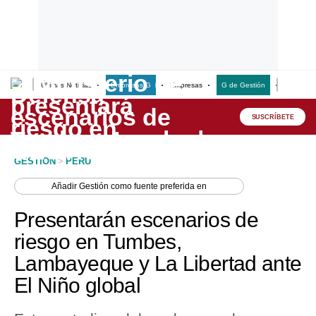
Últimas Noticias
Empresas G
Empresas
G de Gestión
Finanzas
Lo último
Peru Quiosco
SUSCRÍBETE
Portada
GESTION
>
PERU
Empresas
Añadir
Gestión
como fuente preferida en
Management & Empleo
Presentarán escenarios de
Economía
riesgo en Tumbes,
Lambayeque y La Libertad ante
Mercados
El Niño global
Perú
Política