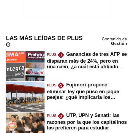
LAS MÁS LEÍDAS DE PLUS
Contenido de
G
Gestión
Ganancias de tres AFP se
PLUS
G
disparan más de 24%, pero en
una caen, ¿a cuál está afiliado
usted?
Fujimori propone
PLUS
G
eliminar ley que puso en jaque
peajes: ¿qué implicaría los
usuarios?
UTP, UPN y Senati: las
PLUS
G
razones por la que los capitalinos
las prefieren para estudiar