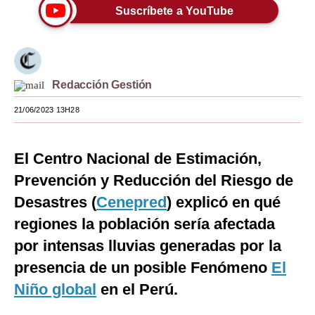
Suscríbete a YouTube
Moda
Estilos
Mundo
Redacción Gestión
EEUU
21/06/2023 13H28
México
El Centro Nacional de Estimación,
España
Prevención y Reducción del Riesgo de
Internacional
Desastres (
Cenepred
) explicó en qué
Tecnología
regiones la población sería afectada
por intensas lluvias generadas por la
Club del Suscriptor
presencia de un posible Fenómeno
El
Mix
Niño global
en el Perú.
G de Gestión