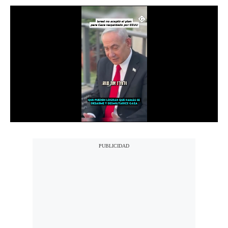
Notas Contratadas
Podcast
Gestión TV
Videos
Fotogalerías
gestion.pe
¿quiénes
Somos?
Términos
Y
Condiciones
Política
De
Privacidad