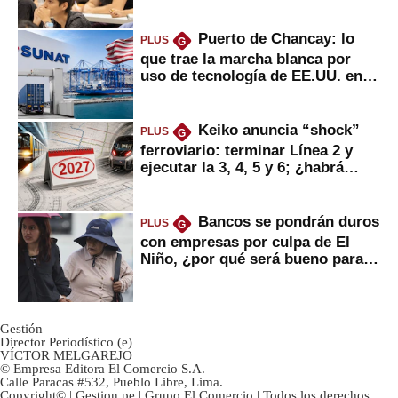
Puerto de Chancay: lo
PLUS
G
que trae la marcha blanca por
uso de tecnología de EE.UU. en
mercancías
Keiko anuncia “shock”
PLUS
G
ferroviario: terminar Línea 2 y
ejecutar la 3, 4, 5 y 6; ¿habrá
avances?
Bancos se pondrán duros
PLUS
G
con empresas por culpa de El
Niño, ¿por qué será bueno para
ahorristas?
Gestión
Director Periodístico (e)
VÍCTOR MELGAREJO
© Empresa Editora El Comercio S.A.
Calle Paracas #532, Pueblo Libre, Lima.
Copyright© | Gestion.pe | Grupo El Comercio | Todos los derechos