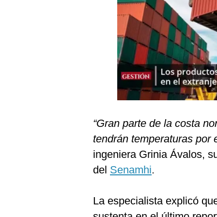
Podcast
Gestión TV
Videos
Fotogalerías
gestion.pe
“Gran parte de la costa nor
¿quiénes
Somos?
tendrán temperaturas por 
Términos
ingeniera Grinia Ávalos, s
Y
Condiciones
del
Senamhi
.
Política
De
Privacidad
La especialista explicó qu
Politica
sustenta en el último repor