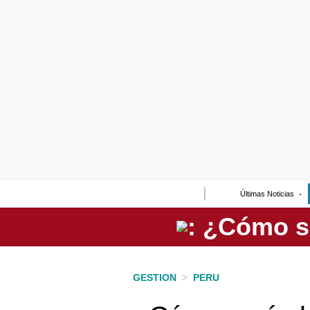
Lo último
Peru Quiosco
Portada
Empresas
Management & Empleo
Economía
Últimas Noticias
Mercados
Perú
Política
GESTION
>
PERU
Tu Dinero