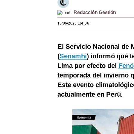
Estilos
Redacción Gestión
Mundo
15/06/2023 16H06
EEUU
México
El Servicio Nacional de 
España
(
Senamhi
)
informó qué t
Lima por efecto del
Fenó
Internacional
temporada del invierno q
Tecnología
Este evento climatológic
Club del Suscriptor
actualmente en Perú.
Mix
G de Gestión
Notas Contratadas