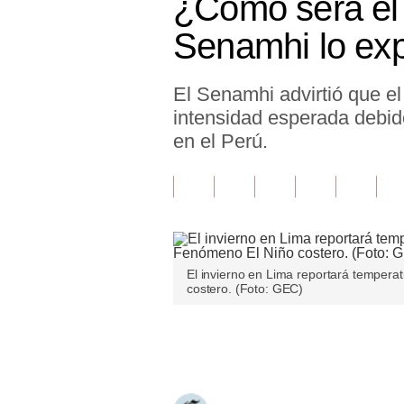
¿Cómo será el 
Finanzas Personales
Senamhi lo exp
Inmobiliarias
El Senamhi advirtió que el
Plus G
intensidad esperada debid
Opinión
en el Perú.
Editorial
Pregunta de hoy
Blogs
El invierno en Lima reportará tempera
Tendencias
costero. (Foto: GEC)
Lujo
Únete a nuestro canal
Viajes
Moda