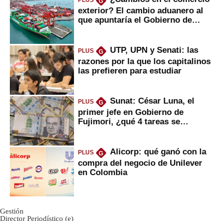
PLUS
G
exterior? El cambio aduanero al
que apuntaría el Gobierno de
Fujimori
UTP, UPN y Senati: las
PLUS
G
razones por la que los capitalinos
las prefieren para estudiar
Sunat: César Luna, el
PLUS
G
primer jefe en Gobierno de
Fujimori, ¿qué 4 tareas se
marcan urgentes?
Alicorp: qué ganó con la
PLUS
G
compra del negocio de Unilever
en Colombia
Gestión
Director Periodístico (e)