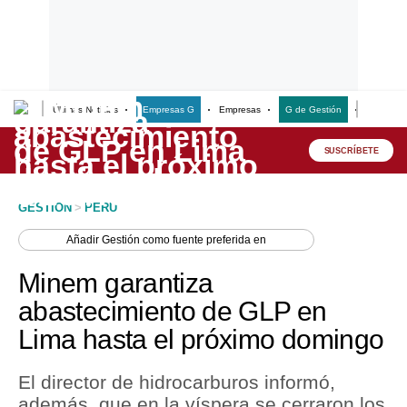
Últimas Noticias
Empresas G
Empresas
G de Gestión
Finanzas
Lo último
Peru Quiosco
SUSCRÍBETE
Portada
GESTION
>
PERU
Empresas
Añadir
Gestión
como fuente preferida en
Management & Empleo
Minem garantiza
Economía
abastecimiento de GLP en
Lima hasta el próximo domingo
Mercados
Perú
El director de hidrocarburos informó,
además, que en la víspera se cerraron los
Política