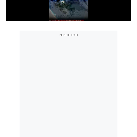
Notas Contratadas
Podcast
Gestión TV
Videos
Fotogalerías
gestion.pe
¿quiénes
Somos?
Términos
Y
Condiciones
Política
De
Privacidad