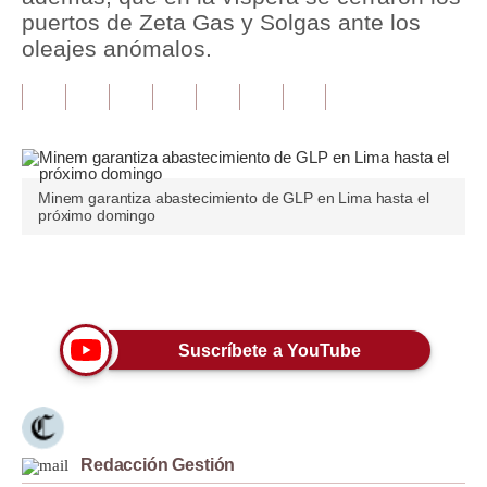
puertos de Zeta Gas y Solgas ante los
Tu Dinero
oleajes anómalos.
Finanzas Personales
Inmobiliarias
Plus G
Minem garantiza abastecimiento de GLP en Lima hasta el
Opinión
próximo domingo
Editorial
Únete a nuestro canal
Pregunta de hoy
Blogs
Suscríbete a YouTube
Tendencias
Lujo
Redacción Gestión
Viajes