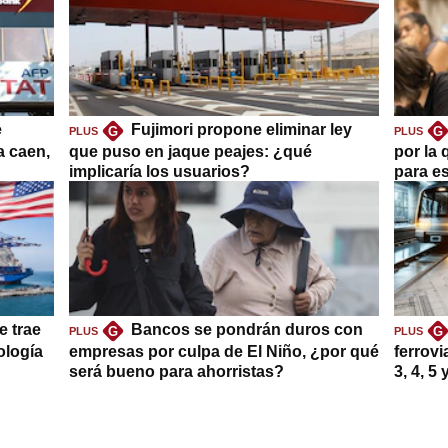
e
Fujimori propone eliminar ley
G
G
PLUS
PLUS
a caen,
que puso en jaque peajes: ¿qué
por la 
implicaría los usuarios?
para es
e trae
Bancos se pondrán duros con
G
G
PLUS
PLUS
ología
empresas por culpa de El Niño, ¿por qué
ferrovi
será bueno para ahorristas?
3, 4, 5