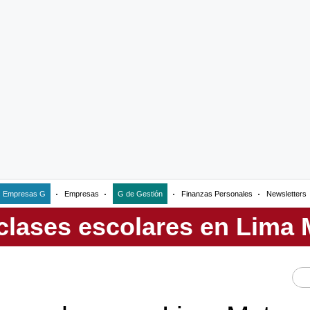
Empresas G
Empresas
G de Gestión
Finanzas Personales
Newsletters