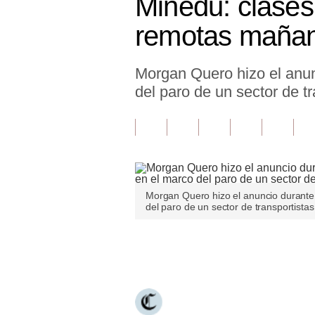
Minedu: clases
Finanzas Personales
remotas mañana
Inmobiliarias
Morgan Quero hizo el anun
Plus G
del paro de un sector de tr
Opinión
Editorial
Pregunta de hoy
Blogs
Morgan Quero hizo el anuncio durante 
del paro de un sector de transportistas
Tendencias
Lujo
Únete a nuestro canal
Viajes
Moda