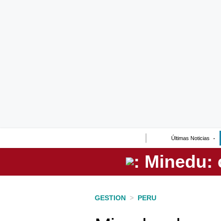
Lo último
Peru Quiosco
Portada
Empresas
Management & Empleo
Economía
Últimas Noticias
Mercados
Perú
Política
GESTION
>
PERU
Tu Dinero