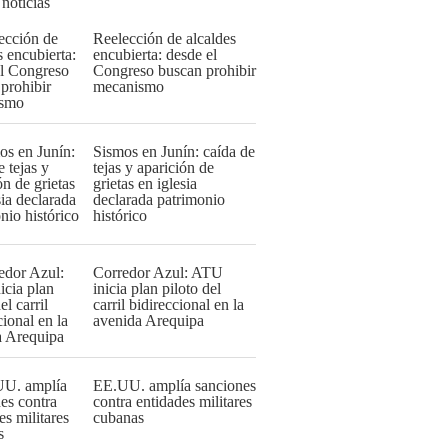
 noticias
Reelección de alcaldes
encubierta: desde el
Congreso buscan prohibir
mecanismo
Sismos en Junín: caída de
tejas y aparición de
grietas en iglesia
declarada patrimonio
histórico
Corredor Azul: ATU
inicia plan piloto del
carril bidireccional en la
avenida Arequipa
EE.UU. amplía sanciones
contra entidades militares
cubanas