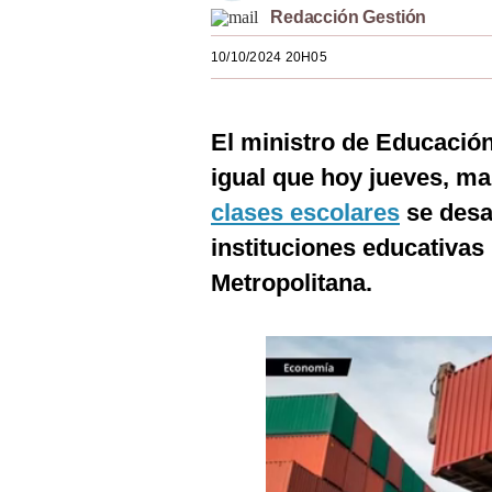
Redacción Gestión
Estilos
10/10/2024 20H05
Mundo
EEUU
El ministro de Educació
México
igual que hoy jueves, ma
España
clases escolares
se desa
Internacional
instituciones educativas
Metropolitana.
Tecnología
Club del Suscriptor
Mix
G de Gestión
Notas Contratadas