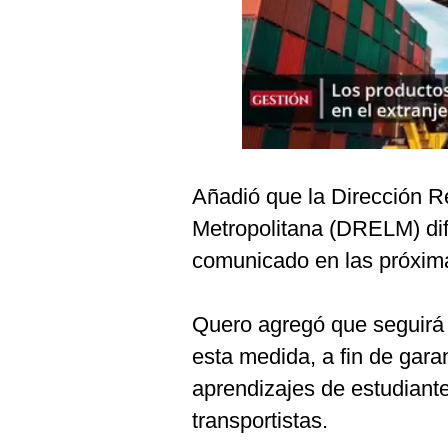
Podcast
Gestión TV
Videos
Fotogalerías
Añadió que la Dirección 
gestion.pe
Metropolitana (DRELM) dif
¿quiénes
comunicado en las próxim
Somos?
Términos
Quero agregó que seguirá
Y
Condiciones
esta medida, a fin de garan
Política
aprendizajes de estudiante
De
Privacidad
transportistas.
Politica