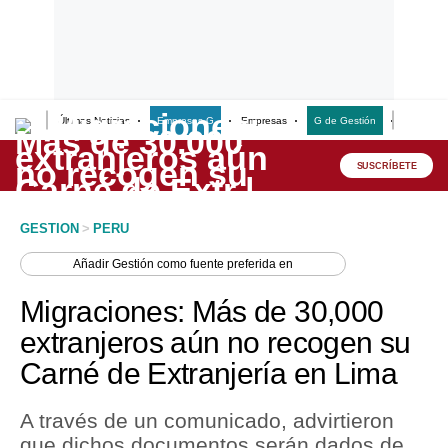
Últimas Noticias
Empresas G
Empresas
G de Gestión
Finanzas
Lo último
Peru Quiosco
SUSCRÍBETE
Portada
GESTION
>
PERU
Empresas
Añadir
Gestión
como fuente preferida en
Management & Empleo
Migraciones: Más de 30,000
Economía
extranjeros aún no recogen su
Carné de Extranjería en Lima
Mercados
Perú
A través de un comunicado, advirtieron
que dichos documentos serán dados de
Política