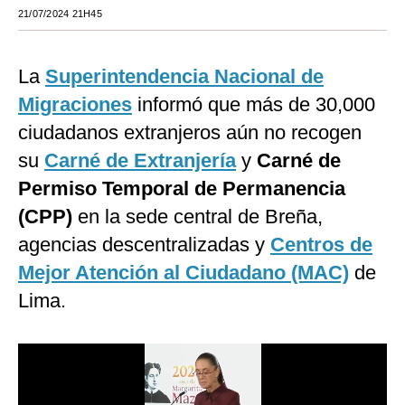
21/07/2024 21H45
Moda
Estilos
La
Superintendencia Nacional de
Mundo
Migraciones
informó que más de 30,000
ciudadanos extranjeros aún no recogen
EEUU
su
Carné de Extranjería
y
Carné de
México
Permiso Temporal de Permanencia
España
(CPP)
en la sede central de Breña,
agencias descentralizadas y
Centros de
Internacional
Mejor Atención al Ciudadano (MAC)
de
Tecnología
Lima.
Club del Suscriptor
Mix
G de Gestión