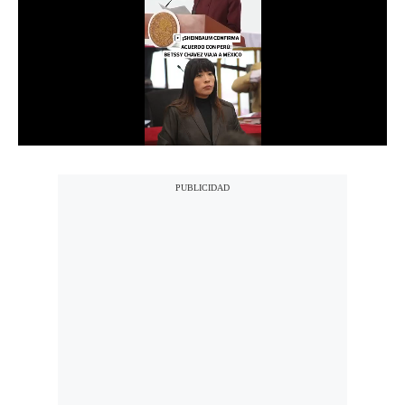
Notas Contratadas
Podcast
Gestión TV
Videos
Fotogalerías
gestion.pe
¿quiénes
Somos?
Términos
Y
Condiciones
Política
De
Privacidad