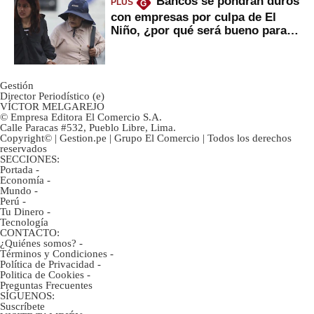
Bancos se pondrán duros
PLUS
G
con empresas por culpa de El
Niño, ¿por qué será bueno para
ahorristas?
Gestión
Director Periodístico (e)
VÍCTOR MELGAREJO
© Empresa Editora El Comercio S.A.
Calle Paracas #532, Pueblo Libre, Lima.
Copyright© | Gestion.pe | Grupo El Comercio | Todos los derechos
reservados
SECCIONES:
Portada
-
Economía
-
Mundo
-
Perú
-
Tu Dinero
-
Tecnología
CONTACTO:
¿Quiénes somos?
-
Términos y Condiciones
-
Política de Privacidad
-
Politica de Cookies
-
Preguntas Frecuentes
SÍGUENOS:
Suscríbete