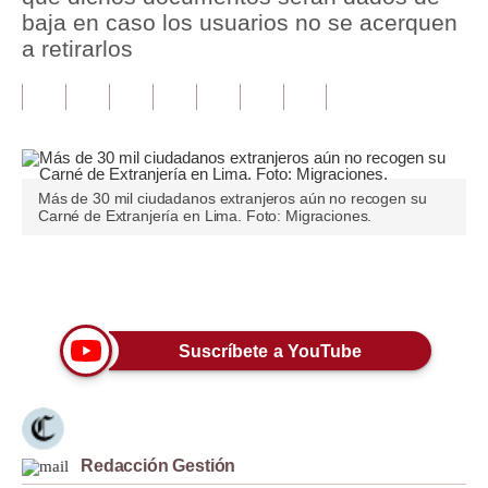
baja en caso los usuarios no se acerquen
Tu Dinero
a retirarlos
Finanzas Personales
Inmobiliarias
Plus G
Más de 30 mil ciudadanos extranjeros aún no recogen su
Opinión
Carné de Extranjería en Lima. Foto: Migraciones.
Editorial
Únete a nuestro canal
Pregunta de hoy
Blogs
Suscríbete a YouTube
Tendencias
Lujo
Redacción Gestión
Viajes