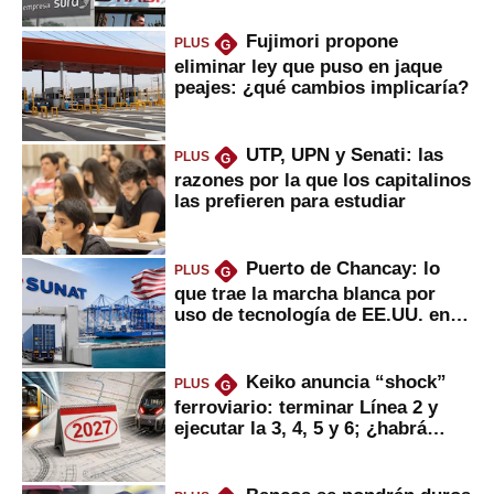
Fujimori propone
PLUS
G
eliminar ley que puso en jaque
peajes: ¿qué cambios implicaría?
UTP, UPN y Senati: las
PLUS
G
razones por la que los capitalinos
las prefieren para estudiar
Puerto de Chancay: lo
PLUS
G
que trae la marcha blanca por
uso de tecnología de EE.UU. en
mercancías
Keiko anuncia “shock”
PLUS
G
ferroviario: terminar Línea 2 y
ejecutar la 3, 4, 5 y 6; ¿habrá
avances?