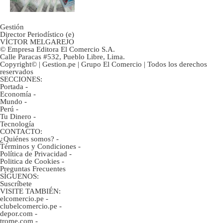
Gestión
Director Periodístico (e)
VÍCTOR MELGAREJO
© Empresa Editora El Comercio S.A.
Calle Paracas #532, Pueblo Libre, Lima.
Copyright© | Gestion.pe | Grupo El Comercio | Todos los derechos
reservados
SECCIONES:
Portada
-
Economía
-
Mundo
-
Perú
-
Tu Dinero
-
Tecnología
CONTACTO:
¿Quiénes somos?
-
Términos y Condiciones
-
Política de Privacidad
-
Politica de Cookies
-
Preguntas Frecuentes
SÍGUENOS:
Suscríbete
VISITE TAMBIÉN:
elcomercio.pe
-
clubelcomercio.pe
-
depor.com
-
trome.com
-