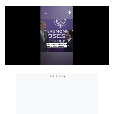
Notas Contratadas
Podcast
Gestión TV
Videos
Fotogalerías
gestion.pe
¿quiénes
Somos?
Términos
Y
Condiciones
Política
De
Privacidad