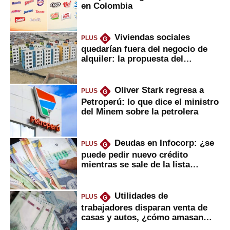
en Colombia
Viviendas sociales
PLUS
G
quedarían fuera del negocio de
alquiler: la propuesta del
gobierno
Oliver Stark regresa a
PLUS
G
Petroperú: lo que dice el ministro
del Minem sobre la petrolera
Deudas en Infocorp: ¿se
PLUS
G
puede pedir nuevo crédito
mientras se sale de la lista
negra?
Utilidades de
PLUS
G
trabajadores disparan venta de
casas y autos, ¿cómo amasan
tanta liquidez?