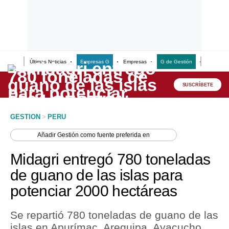
Últimas Noticias
Empresas G
Empresas
G de Gestión
Finanzas
Lo último
Peru Quiosco
SUSCRÍBETE
Portada
GESTION
>
PERU
Empresas
Añadir
Gestión
como fuente preferida en
Management & Empleo
Midagri entregó 780 toneladas
Economía
de guano de las islas para
potenciar 2000 hectáreas
Mercados
Perú
Se repartió 780 toneladas de guano de las
islas en Apurímac, Arequipa, Ayacucho,
Política