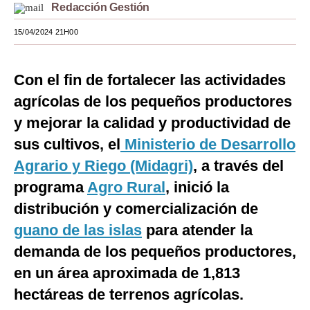
Redacción Gestión
Moda
15/04/2024 21H00
Estilos
Mundo
Con el fin de fortalecer las actividades
agrícolas de los pequeños productores
EEUU
y mejorar la calidad y productividad de
México
sus cultivos, el
Ministerio de Desarrollo
España
Agrario y Riego (Midagri)
, a través del
programa
Agro Rural
, inició la
Internacional
distribución y comercialización de
Tecnología
guano de las islas
para atender la
Club del Suscriptor
demanda de los pequeños productores,
Mix
en un área aproximada de 1,813
hectáreas de terrenos agrícolas.
G de Gestión