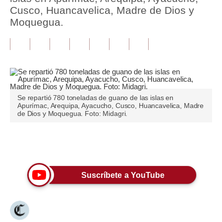
Cusco, Huancavelica, Madre de Dios y
Tu Dinero
Moquegua.
Finanzas Personales
Inmobiliarias
Plus G
Opinión
Se repartió 780 toneladas de guano de las islas en
Apurímac, Arequipa, Ayacucho, Cusco, Huancavelica, Madre
de Dios y Moquegua. Foto: Midagri.
Editorial
Pregunta de hoy
Únete a nuestro canal
Blogs
Suscríbete a YouTube
Tendencias
Lujo
Viajes