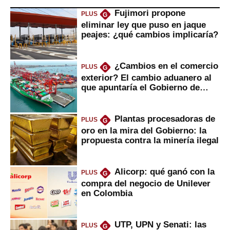
Fujimori propone
PLUS
G
eliminar ley que puso en jaque
peajes: ¿qué cambios implicaría?
¿Cambios en el comercio
PLUS
G
exterior? El cambio aduanero al
que apuntaría el Gobierno de
Fujimori
Plantas procesadoras de
PLUS
G
oro en la mira del Gobierno: la
propuesta contra la minería ilegal
Alicorp: qué ganó con la
PLUS
G
compra del negocio de Unilever
en Colombia
UTP, UPN y Senati: las
PLUS
G