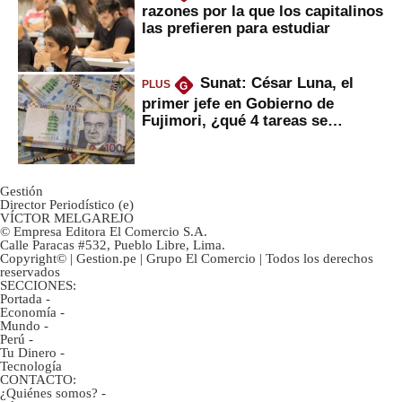
razones por la que los capitalinos
las prefieren para estudiar
Sunat: César Luna, el
PLUS
G
primer jefe en Gobierno de
Fujimori, ¿qué 4 tareas se
marcan urgentes?
Gestión
Director Periodístico (e)
VÍCTOR MELGAREJO
© Empresa Editora El Comercio S.A.
Calle Paracas #532, Pueblo Libre, Lima.
Copyright© | Gestion.pe | Grupo El Comercio | Todos los derechos
reservados
SECCIONES:
Portada
-
Economía
-
Mundo
-
Perú
-
Tu Dinero
-
Tecnología
CONTACTO:
¿Quiénes somos?
-