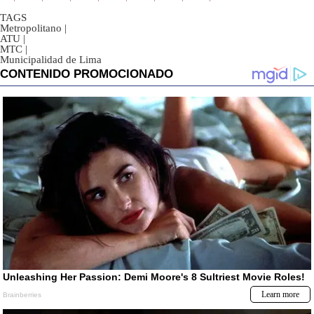
TAGS
Metropolitano
|
ATU
|
MTC
|
Municipalidad de Lima