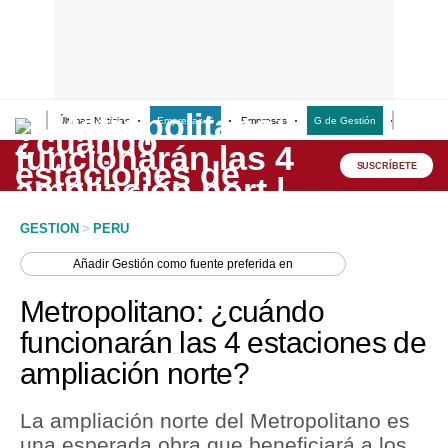
Últimas Noticias
Empresas G
Empresas
G de Gestión
Finanzas
Lo último
Peru Quiosco
SUSCRÍBETE
Portada
GESTION
>
PERU
Empresas
Añadir
Gestión
como fuente preferida en
Management & Empleo
Metropolitano: ¿cuándo
Economía
funcionarán las 4 estaciones de
ampliación norte?
Mercados
Perú
La ampliación norte del Metropolitano es
una esperada obra que beneficiará a los
Política