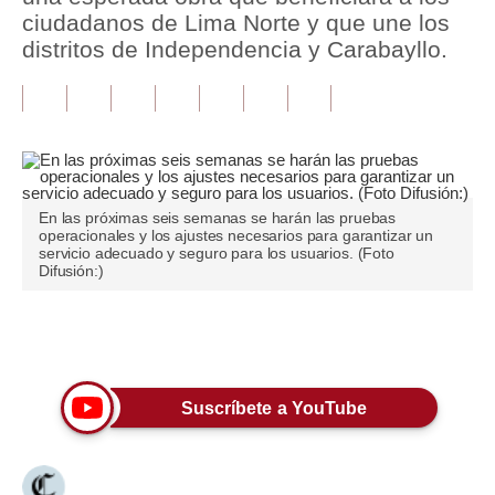
ciudadanos de Lima Norte y que une los
Tu Dinero
distritos de Independencia y Carabayllo.
Finanzas Personales
Inmobiliarias
Plus G
Opinión
En las próximas seis semanas se harán las pruebas
operacionales y los ajustes necesarios para garantizar un
servicio adecuado y seguro para los usuarios. (Foto
Editorial
Difusión:)
Pregunta de hoy
Únete a nuestro canal
Blogs
Tendencias
Suscríbete a YouTube
Lujo
Viajes