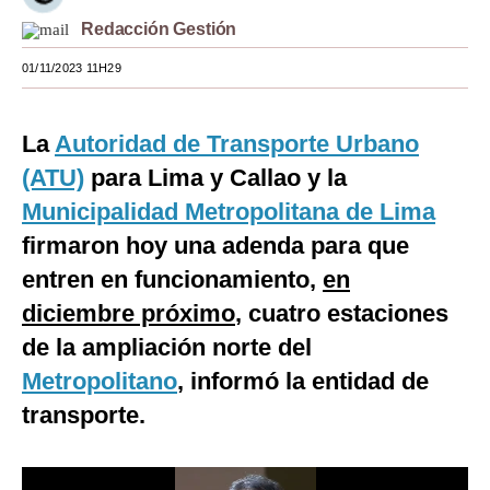
Redacción Gestión
Moda
01/11/2023 11H29
Estilos
Mundo
La
Autoridad de Transporte Urbano
EEUU
(ATU)
para Lima y Callao y la
Municipalidad Metropolitana de Lima
México
firmaron hoy una adenda para que
España
entren en funcionamiento,
en
Internacional
diciembre próximo
, cuatro estaciones
Tecnología
de la ampliación norte del
Metropolitano
, informó la entidad de
Club del Suscriptor
transporte.
Mix
G de Gestión