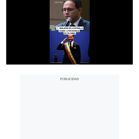
Notas Contratadas
Podcast
Gestión TV
Videos
Fotogalerías
gestion.pe
¿quiénes
Somos?
Términos
Y
Condiciones
Política
De
Privacidad