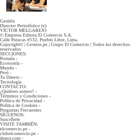
Gestión
Director Periodístico (e)
VÍCTOR MELGAREJO
© Empresa Editora El Comercio S.A.
Calle Paracas #532, Pueblo Libre, Lima.
Copyright© | Gestion.pe | Grupo El Comercio | Todos los derechos
reservados
SECCIONES:
Portada
-
Economía
-
Mundo
-
Perú
-
Tu Dinero
-
Tecnología
CONTACTO:
¿Quiénes somos?
-
Términos y Condiciones
-
Política de Privacidad
-
Politica de Cookies
-
Preguntas Frecuentes
SÍGUENOS:
Suscríbete
VISITE TAMBIÉN:
elcomercio.pe
-
clubelcomercio.pe
-
depor.com
-