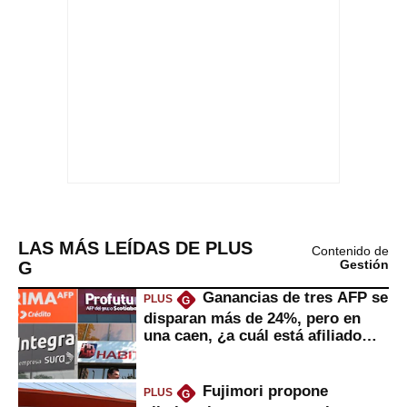
LAS MÁS LEÍDAS DE PLUS
Contenido de
G
Gestión
Ganancias de tres AFP se
PLUS
G
disparan más de 24%, pero en
una caen, ¿a cuál está afiliado
usted?
Fujimori propone
PLUS
G