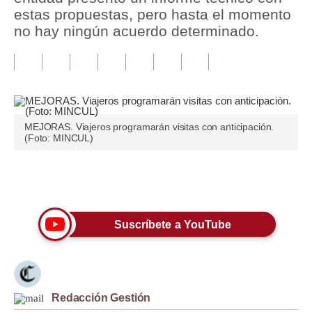
estas propuestas, pero hasta el momento
Tu Dinero
no hay ningún acuerdo determinado.
Finanzas Personales
Inmobiliarias
Plus G
MEJORAS. Viajeros programarán visitas con anticipación.
Opinión
(Foto: MINCUL)
Editorial
Únete a nuestro canal
Pregunta de hoy
Blogs
Suscríbete a YouTube
Tendencias
Lujo
Redacción Gestión
Viajes