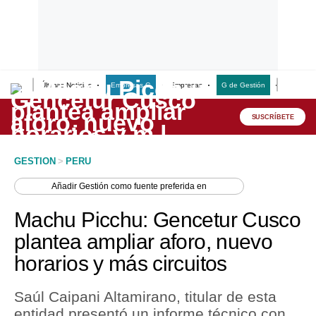
Últimas Noticias
Empresas G
Empresas
G de Gestión
Finanzas
Lo último
Peru Quiosco
SUSCRÍBETE
Portada
GESTION
>
PERU
Empresas
Añadir
Gestión
como fuente preferida en
Management & Empleo
Machu Picchu: Gencetur Cusco
Economía
plantea ampliar aforo, nuevo
horarios y más circuitos
Mercados
Perú
Saúl Caipani Altamirano, titular de esta
entidad presentó un informe técnico con
Política