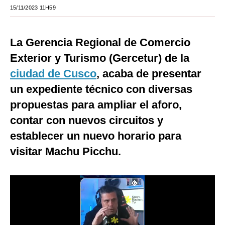
15/11/2023 11H59
Moda
Estilos
La Gerencia Regional de Comercio
Mundo
Exterior y Turismo (Gercetur) de la
ciudad de Cusco
, acaba de presentar
EEUU
un expediente técnico con diversas
México
propuestas para ampliar el aforo,
España
contar con nuevos circuitos y
establecer un nuevo horario para
Internacional
visitar Machu Picchu.
Tecnología
Club del Suscriptor
Mix
G de Gestión