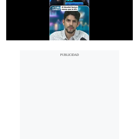
Notas Contratadas
Podcast
Gestión TV
Videos
Fotogalerías
gestion.pe
¿quiénes
Somos?
Términos
Y
Condiciones
Política
De
Privacidad