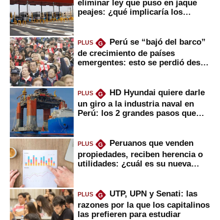
eliminar ley que puso en jaque
peajes: ¿qué implicaría los
usuarios?
Perú se “bajó del barco”
PLUS
G
de crecimiento de países
emergentes: esto se perdió desde
2022
HD Hyundai quiere darle
PLUS
G
un giro a la industria naval en
Perú: los 2 grandes pasos que
daría
Peruanos que venden
PLUS
G
propiedades, reciben herencia o
utilidades: ¿cuál es su nueva
inversión clave?
UTP, UPN y Senati: las
PLUS
G
razones por la que los capitalinos
las prefieren para estudiar