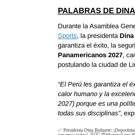
PALABRAS DE DIN
Durante la Asamblea Gener
Sports
, la presidenta
Dina
garantiza el éxito, la segu
Panamericanos 2027
, ca
postulando la ciudad de L
“El Perú les garantiza el éx
calor humano y la excele
2027) porque es una polít
todas sus disciplinas”
, exp
✅ Presidenta Dina Boluarte: ¡Deportista
ganamos todos!. 🇵🇪 👏
#SomosLima2