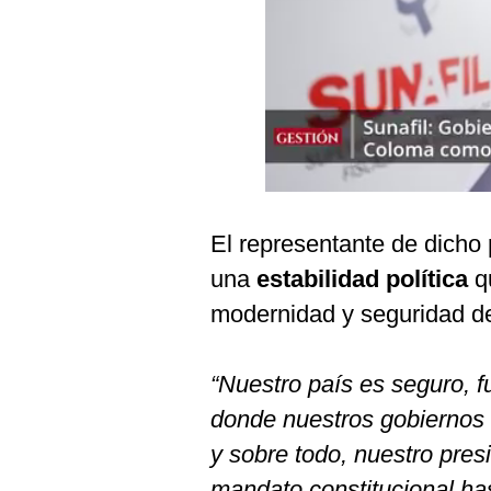
Podcast
Gestión TV
Videos
Fotogalerías
El representante de dicho
gestion.pe
una
estabilidad política
qu
¿quiénes
Somos?
modernidad y seguridad d
Términos
Y
Condiciones
“Nuestro país es seguro, 
Política
donde nuestros gobiernos
De
Privacidad
y sobre todo, nuestro pres
Politica
mandato constitucional ha