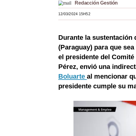
Redacción Gestión
Estilos
12/03/2024 15H52
Mundo
EEUU
Durante la sustentación 
México
(Paraguay) para que sea
España
el presidente del Comit
Pérez, envió una indirec
Internacional
Boluarte
al mencionar qu
Tecnología
presidente cumple su m
Club del Suscriptor
Mix
G de Gestión
Notas Contratadas