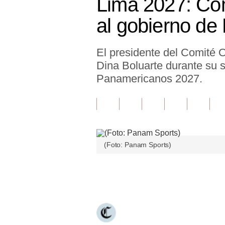
Lima 2027: Com
Finanzas Personales
al gobierno de
Inmobiliarias
El presidente del Comité 
Plus G
Dina Boluarte durante su 
Opinión
Panamericanos 2027.
Editorial
Pregunta de hoy
Blogs
(Foto: Panam Sports)
Tendencias
Únete a nuestro canal
Lujo
Viajes
Moda