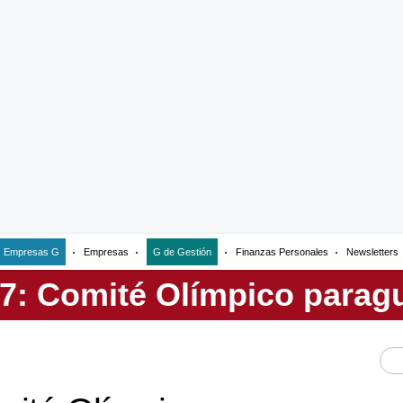
Empresas G
Empresas
G de Gestión
Finanzas Personales
Newsletters