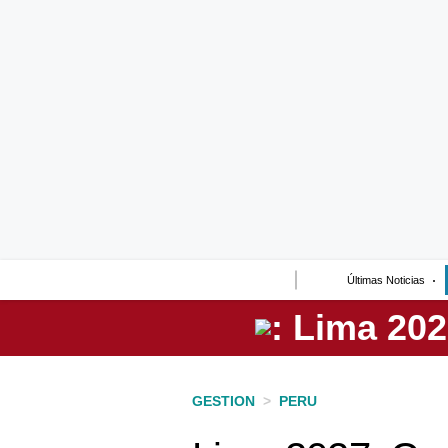
Lo último
Peru Quiosco
Portada
Empresas
Management & Empleo
Economía
Últimas Noticias
Mercados
Perú
Política
GESTION
>
PERU
Tu Dinero