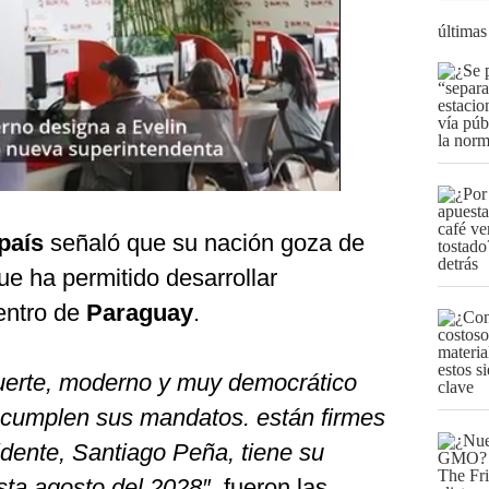
últimas
país
señaló que su nación goza de
e ha permitido desarrollar
entro de
Paraguay
.
fuerte, moderno y muy democrático
 cumplen sus mandatos. están firmes
idente, Santiago Peña, tiene su
sta agosto del 2028″,
fueron las