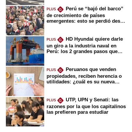
Perú se “bajó del barco”
PLUS
G
de crecimiento de países
emergentes: esto se perdió desde
2022
HD Hyundai quiere darle
PLUS
G
un giro a la industria naval en
Perú: los 2 grandes pasos que
daría
Peruanos que venden
PLUS
G
propiedades, reciben herencia o
utilidades: ¿cuál es su nueva
inversión clave?
UTP, UPN y Senati: las
PLUS
G
razones por la que los capitalinos
las prefieren para estudiar