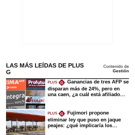
LAS MÁS LEÍDAS DE PLUS
Contenido de
G
Gestión
Ganancias de tres AFP se
PLUS
G
disparan más de 24%, pero en
una caen, ¿a cuál está afiliado
usted?
Fujimori propone
PLUS
G
eliminar ley que puso en jaque
peajes: ¿qué implicaría los
usuarios?