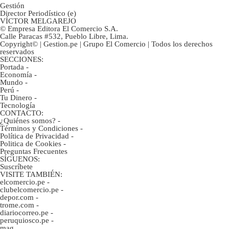
Gestión
Director Periodístico (e)
VÍCTOR MELGAREJO
© Empresa Editora El Comercio S.A.
Calle Paracas #532, Pueblo Libre, Lima.
Copyright© | Gestion.pe | Grupo El Comercio | Todos los derechos
reservados
SECCIONES:
Portada
-
Economía
-
Mundo
-
Perú
-
Tu Dinero
-
Tecnología
CONTACTO:
¿Quiénes somos?
-
Términos y Condiciones
-
Política de Privacidad
-
Politica de Cookies
-
Preguntas Frecuentes
SÍGUENOS:
Suscríbete
VISITE TAMBIÉN:
elcomercio.pe
-
clubelcomercio.pe
-
depor.com
-
trome.com
-
diariocorreo.pe
-
peruquiosco.pe
-
mag