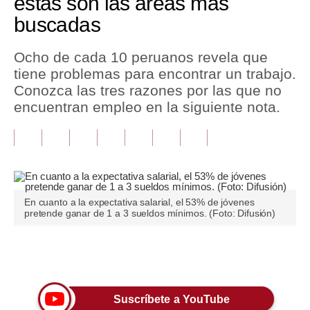
estas son las áreas más
buscadas
Tu Dinero
Finanzas Personales
Ocho de cada 10 peruanos revela que
tiene problemas para encontrar un trabajo.
Inmobiliarias
Conozca las tres razones por las que no
encuentran empleo en la siguiente nota.
Plus G
Opinión
Editorial
Pregunta de hoy
En cuanto a la expectativa salarial, el 53% de jóvenes
pretende ganar de 1 a 3 sueldos mínimos. (Foto: Difusión)
Blogs
Tendencias
Únete a nuestro canal
Lujo
Suscríbete a YouTube
Viajes