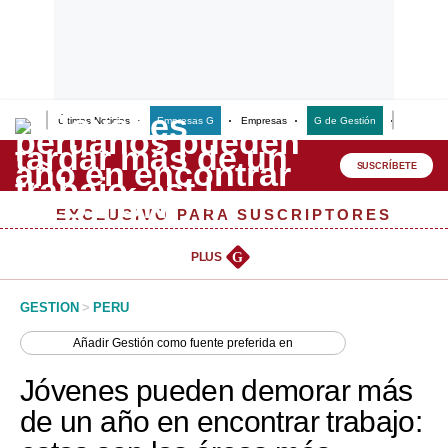
Últimas Noticias
Empresas G
Empresas
G de Gestión
Finanzas
Lo último
Peru Quiosco
SUSCRÍBETE
Portada
EXCLUSIVO PARA SUSCRIPTORES
Empresas
PLUS
G
Management & Empleo
GESTION
>
PERU
Economía
Añadir
Gestión
como fuente preferida en
Mercados
Jóvenes pueden demorar más
Perú
de un año en encontrar trabajo:
Política