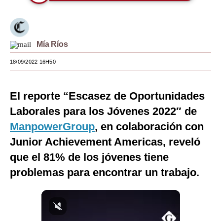
Moda
Estilos
Mía Ríos
Mundo
18/09/2022 16H50
EEUU
México
El reporte “Escasez de Oportunidades
Laborales para los Jóvenes 2022″ de
España
ManpowerGroup
, en colaboración con
Internacional
Junior Achievement Americas, reveló
Tecnología
que el 81% de los jóvenes tiene
problemas para encontrar un trabajo.
Club del Suscriptor
Mix
G de Gestión