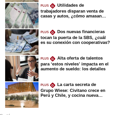
Utilidades de
PLUS
G
trabajadores disparan venta de
casas y autos, ¿cómo amasan
tanta liquidez?
Dos nuevas financieras
PLUS
G
tocan la puerta de la SBS, ¿cuál
es su conexión con cooperativas?
Alta oferta de talentos
PLUS
G
para ‘estos niveles’ impacta en el
aumento de sueldo: los detalles
La carta secreta de
PLUS
G
Grupo Wiese: Civitano crece en
Perú y Chile, y cocina nueva
marca