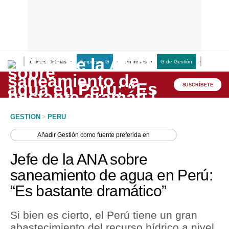
Últimas Noticias
Empresas G
Empresas
G de Gestión
Finanzas
Lo último
Peru Quiosco
SUSCRÍBETE
Portada
GESTION
>
PERU
Empresas
Añadir
Gestión
como fuente preferida en
Management & Empleo
Jefe de la ANA sobre
Economía
saneamiento de agua en Perú:
“Es bastante dramático”
Mercados
Perú
Si bien es cierto, el Perú tiene un gran
abastecimiento del recurso hídrico a nivel
Política