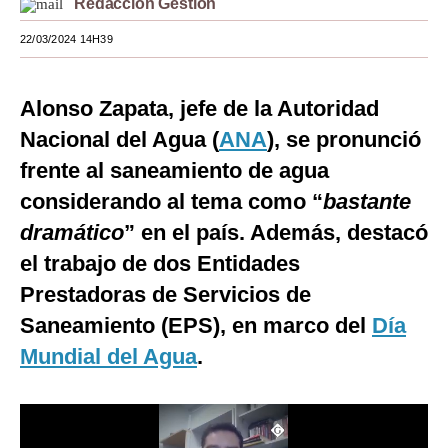
Redacción Gestión
Moda
22/03/2024 14H39
Estilos
Alonso Zapata, jefe de la Autoridad
Mundo
Nacional del Agua (
ANA
), se pronunció
EEUU
frente al saneamiento de agua
México
considerando al tema como “
bastante
dramático
” en el país. Además, destacó
España
el trabajo de dos Entidades
Internacional
Prestadoras de Servicios de
Tecnología
Saneamiento (EPS), en marco del
Día
Club del Suscriptor
Mundial del Agua
.
Mix
G de Gestión