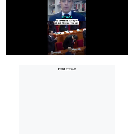
Notas Contratadas
Podcast
Gestión TV
Videos
Fotogalerías
gestion.pe
¿quiénes
Somos?
Términos
Y
Condiciones
Política
De
Privacidad