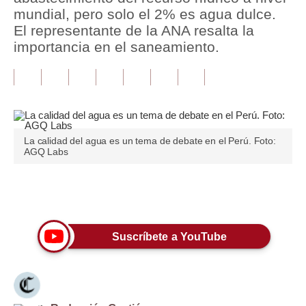
mundial, pero solo el 2% es agua dulce.
Tu Dinero
El representante de la ANA resalta la
importancia en el saneamiento.
Finanzas Personales
Inmobiliarias
Plus G
Opinión
La calidad del agua es un tema de debate en el Perú. Foto:
AGQ Labs
Editorial
Pregunta de hoy
Únete a nuestro canal
Blogs
Suscríbete a YouTube
Tendencias
Lujo
Viajes