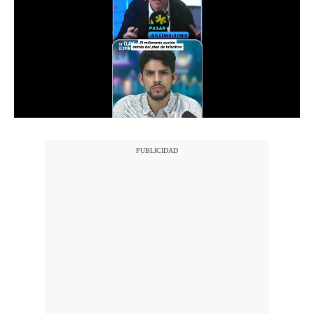
Notas Contratadas
Podcast
Gestión TV
Videos
Fotogalerías
gestion.pe
¿quiénes
Somos?
Términos
Y
Condiciones
Política
De
Privacidad