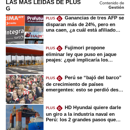
LAS MÁS LEÍDAS DE PLUS
Contenido de
G
Gestión
Ganancias de tres AFP se
PLUS
G
disparan más de 24%, pero en
una caen, ¿a cuál está afiliado
usted?
Fujimori propone
PLUS
G
eliminar ley que puso en jaque
peajes: ¿qué implicaría los
usuarios?
Perú se “bajó del barco”
PLUS
G
de crecimiento de países
emergentes: esto se perdió desde
2022
HD Hyundai quiere darle
PLUS
G
un giro a la industria naval en
Perú: los 2 grandes pasos que
daría