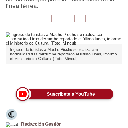
línea férrea.
Tu Dinero
Finanzas Personales
Inmobiliarias
Plus G
Ingreso de turistas a Machu Picchu se realiza con
normalidad tras derrumbe reportado el último lunes, informó
Opinión
el Ministerio de Cultura. (Foto: Mincul)
Editorial
Únete a nuestro canal
Pregunta de hoy
Blogs
Suscríbete a YouTube
Tendencias
Lujo
Redacción Gestión
Viajes