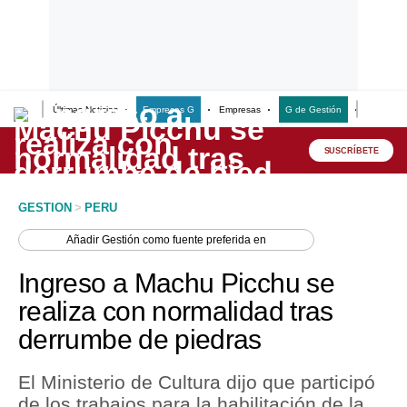
Últimas Noticias
Empresas G
Empresas
G de Gestión
Finanzas
Lo último
Peru Quiosco
SUSCRÍBETE
Portada
GESTION
>
PERU
Empresas
Añadir
Gestión
como fuente preferida en
Management & Empleo
Ingreso a Machu Picchu se
Economía
realiza con normalidad tras
derrumbe de piedras
Mercados
Perú
El Ministerio de Cultura dijo que participó
de los trabajos para la habilitación de la
Política