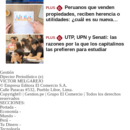
Peruanos que venden
PLUS
G
propiedades, reciben herencia o
utilidades: ¿cuál es su nueva
inversión clave?
UTP, UPN y Senati: las
PLUS
G
razones por la que los capitalinos
las prefieren para estudiar
Gestión
Director Periodístico (e)
VÍCTOR MELGAREJO
© Empresa Editora El Comercio S.A.
Calle Paracas #532, Pueblo Libre, Lima.
Copyright© | Gestion.pe | Grupo El Comercio | Todos los derechos
reservados
SECCIONES:
Portada
-
Economía
-
Mundo
-
Perú
-
Tu Dinero
-
Tecnología