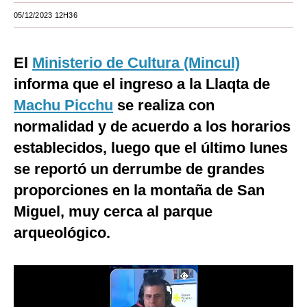
05/12/2023 12H36
Moda
Estilos
El
Ministerio de Cultura (Mincul)
Mundo
informa que el ingreso a la Llaqta de
Machu Picchu
EEUU
se realiza con
normalidad y de acuerdo a los horarios
México
establecidos, luego que el último lunes
España
se reportó un derrumbe de grandes
Internacional
proporciones en la montaña de San
Miguel, muy cerca al parque
Tecnología
arqueológico.
Club del Suscriptor
Mix
G de Gestión