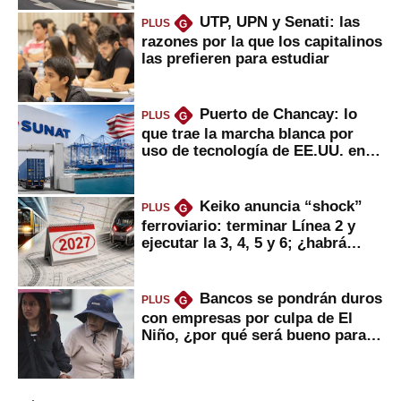
UTP, UPN y Senati: las
PLUS
G
razones por la que los capitalinos
las prefieren para estudiar
Puerto de Chancay: lo
PLUS
G
que trae la marcha blanca por
uso de tecnología de EE.UU. en
mercancías
Keiko anuncia “shock”
PLUS
G
ferroviario: terminar Línea 2 y
ejecutar la 3, 4, 5 y 6; ¿habrá
avances?
Bancos se pondrán duros
PLUS
G
con empresas por culpa de El
Niño, ¿por qué será bueno para
ahorristas?