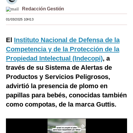
Moda
Redacción Gestión
01/03/2025 10H13
Estilos
Mundo
El
Instituto Nacional de Defensa de la
EEUU
Competencia y de la Protección de la
México
Propiedad Intelectual (Indecopi)
, a
través de su Sistema de Alertas de
España
Productos y Servicios Peligrosos,
Internacional
advirtió la presencia de plomo en
Tecnología
papillas para bebés, conocidas también
como compotas, de la marca Guttis.
Club del Suscriptor
Mix
G de Gestión