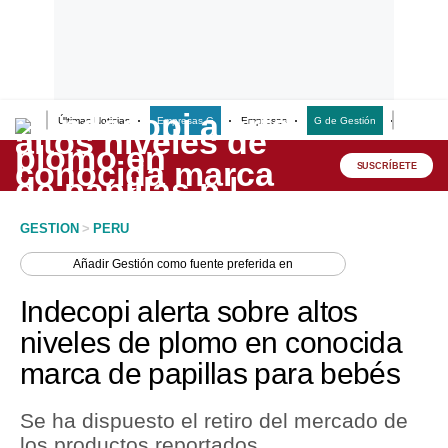
Últimas Noticias
Empresas G
Empresas
G de Gestión
Finanzas
Lo último
Peru Quiosco
SUSCRÍBETE
Portada
GESTION
>
PERU
Empresas
Añadir
Gestión
como fuente preferida en
Management & Empleo
Indecopi alerta sobre altos
Economía
niveles de plomo en conocida
marca de papillas para bebés
Mercados
Perú
Se ha dispuesto el retiro del mercado de
los productos reportados.
Política