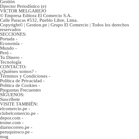
Gestión
Director Periodístico (e)
VÍCTOR MELGAREJO
© Empresa Editora El Comercio S.A.
Calle Paracas #532, Pueblo Libre, Lima.
Copyright© | Gestion.pe | Grupo El Comercio | Todos los derechos
reservados
SECCIONES:
Portada
-
Economía
-
Mundo
-
Perú
-
Tu Dinero
-
Tecnología
CONTACTO:
¿Quiénes somos?
-
Términos y Condiciones
-
Política de Privacidad
-
Politica de Cookies
-
Preguntas Frecuentes
SÍGUENOS:
Suscríbete
VISITE TAMBIÉN:
elcomercio.pe
-
clubelcomercio.pe
-
depor.com
-
trome.com
-
diariocorreo.pe
-
peruquiosco.pe
-
mag