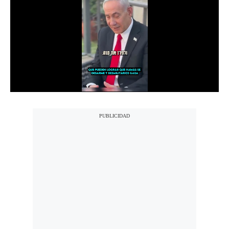
Notas Contratadas
Podcast
Gestión TV
Videos
Fotogalerías
gestion.pe
¿quiénes
Somos?
Términos
Y
Condiciones
Política
De
Privacidad