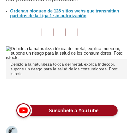
Ordenan bloqueo de 128 sitios webs que transmitían
Tu Dinero
partidos de la Liga 1 sin autorización
Finanzas Personales
Inmobiliarias
Plus G
Opinión
Debido a la naturaleza tóxica del metal, explica Indecopi,
supone un riesgo para la salud de los consumidores. Foto:
Editorial
istock.
Pregunta de hoy
Únete a nuestro canal
Blogs
Tendencias
Suscríbete a YouTube
Lujo
Viajes