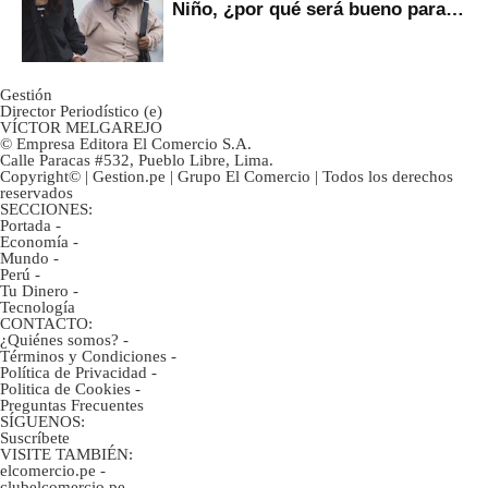
Niño, ¿por qué será bueno para
ahorristas?
Gestión
Director Periodístico (e)
VÍCTOR MELGAREJO
© Empresa Editora El Comercio S.A.
Calle Paracas #532, Pueblo Libre, Lima.
Copyright© | Gestion.pe | Grupo El Comercio | Todos los derechos
reservados
SECCIONES:
Portada
-
Economía
-
Mundo
-
Perú
-
Tu Dinero
-
Tecnología
CONTACTO:
¿Quiénes somos?
-
Términos y Condiciones
-
Política de Privacidad
-
Politica de Cookies
-
Preguntas Frecuentes
SÍGUENOS:
Suscríbete
VISITE TAMBIÉN:
elcomercio.pe
-
clubelcomercio.pe
-