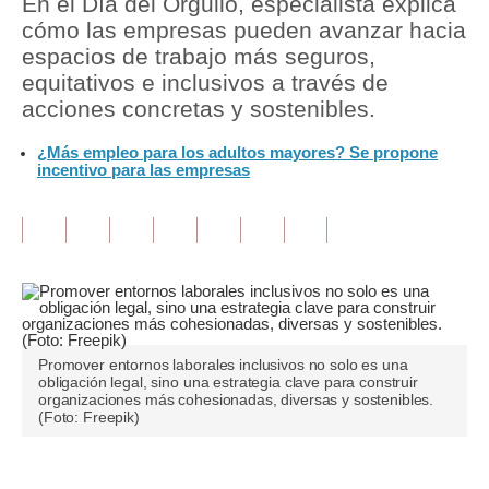
En el Día del Orgullo, especialista explica
cómo las empresas pueden avanzar hacia
Tu Dinero
espacios de trabajo más seguros,
equitativos e inclusivos a través de
Finanzas Personales
acciones concretas y sostenibles.
Inmobiliarias
¿Más empleo para los adultos mayores? Se propone
incentivo para las empresas
Plus G
Opinión
Editorial
Pregunta de hoy
Blogs
Promover entornos laborales inclusivos no solo es una
obligación legal, sino una estrategia clave para construir
Tendencias
organizaciones más cohesionadas, diversas y sostenibles.
(Foto: Freepik)
Lujo
Viajes
Únete a nuestro canal