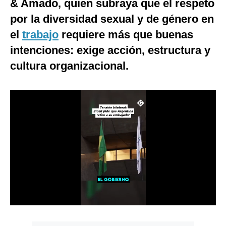
& Amado, quien subraya que el respeto
Notas Contratadas
por la diversidad sexual y de género en
Podcast
el
trabajo
requiere más que buenas
intenciones: exige acción, estructura y
Gestión TV
cultura organizacional.
Videos
Fotogalerías
gestion.pe
¿quiénes
Somos?
Términos
Y
Condiciones
Política
De
Privacidad