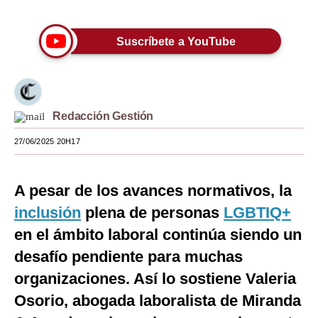
Moda
Suscríbete a YouTube
Estilos
Mundo
EEUU
Redacción Gestión
México
27/06/2025 20H17
España
A pesar de los avances normativos, la
Internacional
inclusión
plena de personas
LGBTIQ+
Tecnología
en el ámbito laboral continúa siendo un
Club del Suscriptor
desafío pendiente para muchas
organizaciones. Así lo sostiene Valeria
Mix
Osorio, abogada laboralista de Miranda
G de Gestión