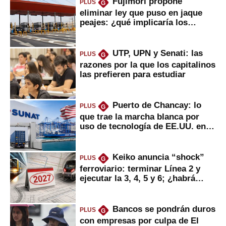
Fujimori propone
PLUS
G
eliminar ley que puso en jaque
peajes: ¿qué implicaría los
usuarios?
UTP, UPN y Senati: las
PLUS
G
razones por la que los capitalinos
las prefieren para estudiar
Puerto de Chancay: lo
PLUS
G
que trae la marcha blanca por
uso de tecnología de EE.UU. en
mercancías
Keiko anuncia “shock”
PLUS
G
ferroviario: terminar Línea 2 y
ejecutar la 3, 4, 5 y 6; ¿habrá
avances?
Bancos se pondrán duros
PLUS
G
con empresas por culpa de El