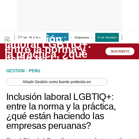
Últimas Noticias
Empresas G
Empresas
G de Gestión
Finanzas
Lo último
Peru Quiosco
SUSCRÍBETE
Portada
GESTION
>
PERU
Empresas
Añadir
Gestión
como fuente preferida en
Management & Empleo
Inclusión laboral LGBTIQ+:
Economía
entre la norma y la práctica,
¿qué están haciendo las
Mercados
empresas peruanas?
Perú
Política