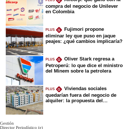
PLUS
G
compra del negocio de Unilever
en Colombia
Fujimori propone
PLUS
G
eliminar ley que puso en jaque
peajes: ¿qué cambios implicaría?
Oliver Stark regresa a
PLUS
G
Petroperú: lo que dice el ministro
del Minem sobre la petrolera
Viviendas sociales
PLUS
G
quedarían fuera del negocio de
alquiler: la propuesta del
gobierno
Gestión
Director Periodístico (e)