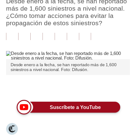
Desde enero a la fecha, se han reportado
más de 1,600 siniestros a nivel nacional.
Tu Dinero
¿Cómo tomar acciones para evitar la
propagación de estos siniestros?
Finanzas Personales
Inmobiliarias
Plus G
Opinión
Desde enero a la fecha, se han reportado más de 1,600
siniestros a nivel nacional. Foto: Difusión.
Editorial
Pregunta de hoy
Únete a nuestro canal
Blogs
Suscríbete a YouTube
Tendencias
Lujo
Viajes