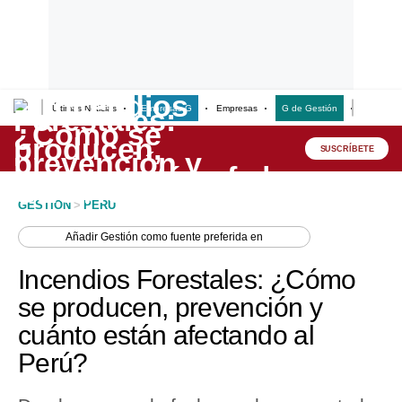
Últimas Noticias
Empresas G
Empresas
G de Gestión
Finanzas
Lo último
Peru Quiosco
SUSCRÍBETE
Portada
GESTION
>
PERU
Empresas
Añadir
Gestión
como fuente preferida en
Management & Empleo
Incendios Forestales: ¿Cómo
Economía
se producen, prevención y
cuánto están afectando al
Mercados
Perú?
Perú
Política