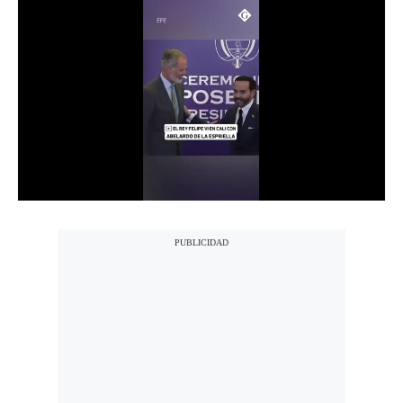
Notas Contratadas
Podcast
Gestión TV
Videos
Fotogalerías
gestion.pe
¿quiénes
Somos?
Términos
Y
Condiciones
Política
De
Privacidad