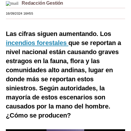
Redacción Gestión
Moda
16/09/2024 16H55
Estilos
Mundo
Las cifras siguen aumentando. Los
incendios forestales
que se reportan a
EEUU
nivel nacional están causando graves
México
estragos en la fauna, flora y las
España
comunidades alto andinas, lugar en
donde más se reportan estos
Internacional
siniestros. Según autoridades, la
Tecnología
mayoría de estos escenarios son
Club del Suscriptor
causados por la mano del hombre.
Mix
¿Cómo se producen?
G de Gestión