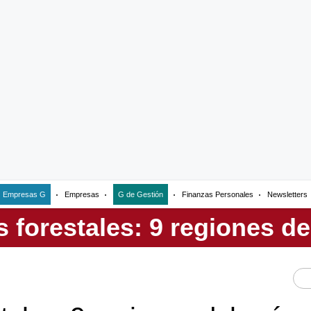
Empresas G
Empresas
G de Gestión
Finanzas Personales
Newsletters