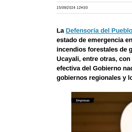
Estilos
15/09/2024 12H30
Mundo
La
Defensoría del Puebl
EEUU
estado de emergencia en
México
incendios forestales de
España
Ucayali, entre otras, con
Internacional
efectiva del Gobierno na
gobiernos regionales y l
Tecnología
Club del Suscriptor
Mix
G de Gestión
Notas Contratadas