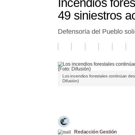
Incendios fores
Finanzas Personales
49 siniestros a
Inmobiliarias
Defensoría del Pueblo soli
Plus G
Opinión
Editorial
Pregunta de hoy
Los incendios forestales continúan des
Blogs
Difusión)
Tendencias
Únete a nuestro canal
Lujo
Viajes
Moda
Redacción Gestión