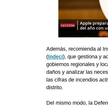
Podcast
Gestión TV
Videos
Fotogalerías
Además, recomienda al Ins
gestion.pe
(
Indeci
), que gestiona y a
¿quiénes
gobiernos regionales y loc
Somos?
daños y analizar las neces
Términos
Y
las cifras de incendios act
Condiciones
distrito.
Política
De
Privacidad
Del mismo modo, la Defen
Politica