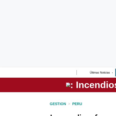
Lo último
Peru Quiosco
Portada
Empresas
Management & Empleo
Economía
Últimas Noticias
Mercados
Perú
Política
GESTION
>
PERU
Tu Dinero