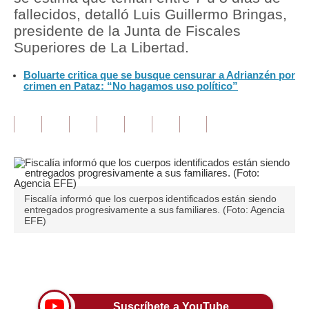
fallecidos, detalló Luis Guillermo Bringas,
Tu Dinero
presidente de la Junta de Fiscales
Superiores de La Libertad.
Finanzas Personales
Boluarte critica que se busque censurar a Adrianzén por
Inmobiliarias
crimen en Pataz: “No hagamos uso político”
Plus G
Opinión
Editorial
Pregunta de hoy
Fiscalía informó que los cuerpos identificados están siendo
entregados progresivamente a sus familiares. (Foto: Agencia
Blogs
EFE)
Tendencias
Únete a nuestro canal
Lujo
Viajes
Suscríbete a YouTube