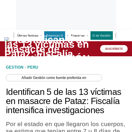
Últimas Noticias
Empresas G
Empresas
G de Gestión
Finanzas
Lo último
Peru Quiosco
SUSCRÍBETE
Portada
GESTION
>
PERU
Empresas
Añadir
Gestión
como fuente preferida en
Management & Empleo
Identifican 5 de las 13 víctimas
Economía
en masacre de Pataz: Fiscalía
intensifica investigaciones
Mercados
Perú
Por el estado en que llegaron los cuerpos,
se estima que tenían entre 7 u 8 días de
Política