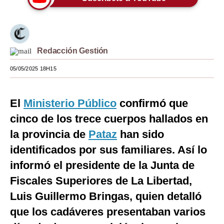
Moda
Estilos
Redacción Gestión
Mundo
05/05/2025 18H15
EEUU
México
El
Ministerio Público
confirmó que
España
cinco de los trece cuerpos hallados en
la provincia de
Pataz
han sido
Internacional
identificados por sus familiares. Así lo
Tecnología
informó el presidente de la Junta de
Club del Suscriptor
Fiscales Superiores de La Libertad,
Luis Guillermo Bringas, quien detalló
Mix
que los cadáveres presentaban varios
G de Gestión