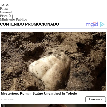
TAGS
Pataz
|
General
|
Fiscalía
|
Ministerio Público