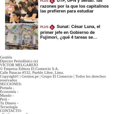
UTP, UPN y Senati: las
PLUS
G
razones por la que los capitalinos
las prefieren para estudiar
Sunat: César Luna, el
PLUS
G
primer jefe en Gobierno de
Fujimori, ¿qué 4 tareas se
marcan urgentes?
Gestión
Director Periodístico (e)
VÍCTOR MELGAREJO
© Empresa Editora El Comercio S.A.
Calle Paracas #532, Pueblo Libre, Lima.
Copyright© | Gestion.pe | Grupo El Comercio | Todos los derechos
reservados
SECCIONES:
Portada
-
Economía
-
Mundo
-
Perú
-
Tu Dinero
-
Tecnología
CONTACTO: