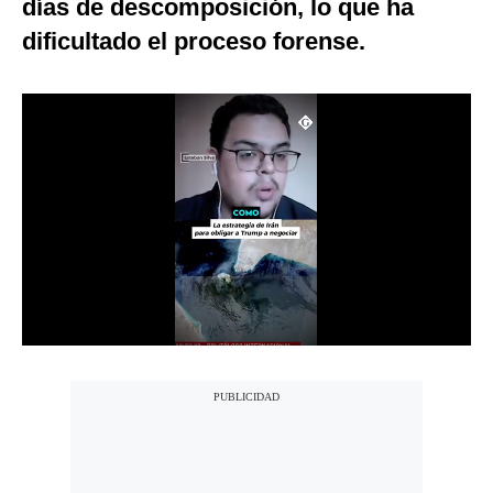
días de descomposición, lo que ha
Notas Contratadas
dificultado el proceso forense.
Podcast
Gestión TV
Videos
Fotogalerías
gestion.pe
¿quiénes
Somos?
Términos
Y
Condiciones
Política
De
Privacidad