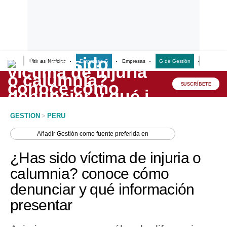
Últimas Noticias
Empresas G
Empresas
G de Gestión
Finanzas
Lo último
Peru Quiosco
SUSCRÍBETE
Portada
GESTION
>
PERU
Empresas
Añadir
Gestión
como fuente preferida en
Management & Empleo
¿Has sido víctima de injuria o
Economía
calumnia? conoce cómo
denunciar y qué información
Mercados
presentar
Perú
Política