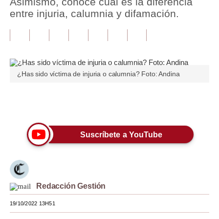
Asimismo, conoce cuál es la diferencia
entre injuria, calumnia y difamación.
Tu Dinero
Finanzas Personales
Inmobiliarias
¿Has sido víctima de injuria o calumnia? Foto: Andina
Plus G
Opinión
Únete a nuestro canal
Editorial
Suscríbete a YouTube
Pregunta de hoy
Blogs
Tendencias
Redacción Gestión
Lujo
19/10/2022 13H51
Viajes