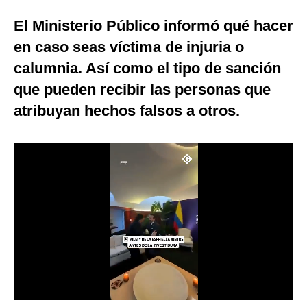
Moda
El Ministerio Público informó qué hacer
en caso seas víctima de injuria o
Estilos
calumnia. Así como el tipo de sanción
Mundo
que pueden recibir las personas que
EEUU
atribuyan hechos falsos a otros.
México
España
Internacional
Tecnología
Club del Suscriptor
Mix
G de Gestión