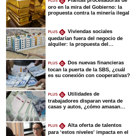
Plantas procesadoras de
PLUS
G
oro en la mira del Gobierno: la
propuesta contra la minería ilegal
Viviendas sociales
PLUS
G
quedarían fuera del negocio de
alquiler: la propuesta del
gobierno
Dos nuevas financieras
PLUS
G
tocan la puerta de la SBS, ¿cuál
es su conexión con cooperativas?
Utilidades de
PLUS
G
trabajadores disparan venta de
casas y autos, ¿cómo amasan
tanta liquidez?
Alta oferta de talentos
PLUS
G
para ‘estos niveles’ impacta en el