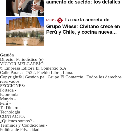
aumento de sueldo: los detalles
La carta secreta de
PLUS
G
Grupo Wiese: Civitano crece en
Perú y Chile, y cocina nueva
marca
Gestión
Director Periodístico (e)
VÍCTOR MELGAREJO
© Empresa Editora El Comercio S.A.
Calle Paracas #532, Pueblo Libre, Lima.
Copyright© | Gestion.pe | Grupo El Comercio | Todos los derechos
reservados
SECCIONES:
Portada
-
Economía
-
Mundo
-
Perú
-
Tu Dinero
-
Tecnología
CONTACTO:
¿Quiénes somos?
-
Términos y Condiciones
-
Política de Privacidad
-