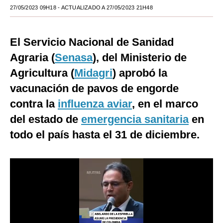
27/05/2023 09H18
- ACTUALIZADO A 27/05/2023 21H48
Moda
Estilos
El Servicio Nacional de Sanidad
Mundo
Agraria (
Senasa
), del Ministerio de
Agricultura (
Midagri
) aprobó la
EEUU
vacunación de pavos de engorde
México
contra la
influenza aviar
, en el marco
España
del estado de
emergencia sanitaria
en
todo el país hasta el 31 de diciembre.
Internacional
Tecnología
Club del Suscriptor
Mix
G de Gestión