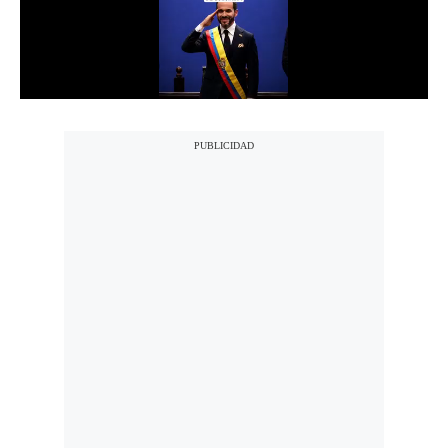
Notas Contratadas
Podcast
Gestión TV
Videos
Fotogalerías
gestion.pe
¿quiénes
Somos?
Términos
Y
Condiciones
Política
De
Privacidad