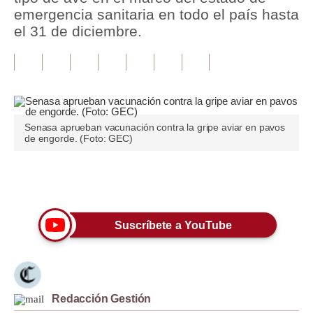
emergencia sanitaria en todo el país hasta
Tu Dinero
el 31 de diciembre.
Finanzas Personales
Inmobiliarias
Plus G
Senasa aprueban vacunación contra la gripe aviar en pavos
Opinión
de engorde. (Foto: GEC)
Editorial
Únete a nuestro canal
Pregunta de hoy
Blogs
Suscríbete a YouTube
Tendencias
Lujo
Redacción Gestión
Viajes