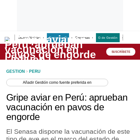
Últimas Noticias
Empresas G
Empresas
G de Gestión
Finanzas
Lo último
Peru Quiosco
SUSCRÍBETE
Portada
GESTION
>
PERU
Empresas
Añadir
Gestión
como fuente preferida en
Management & Empleo
Gripe aviar en Perú: aprueban
Economía
vacunación en pavos de
engorde
Mercados
Perú
El Senasa dispone la vacunación de este
tipo de ave en el marco del estado de
Política