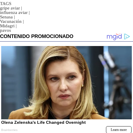
TAGS
gripe aviar
|
influenza aviar
|
Senasa
|
Vacunación
|
Midagri
|
pavos