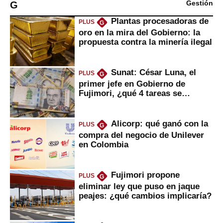
G
Gestión
Plantas procesadoras de
PLUS
G
oro en la mira del Gobierno: la
propuesta contra la minería ilegal
Sunat: César Luna, el
PLUS
G
primer jefe en Gobierno de
Fujimori, ¿qué 4 tareas se
marcan urgentes?
Alicorp: qué ganó con la
PLUS
G
compra del negocio de Unilever
en Colombia
Fujimori propone
PLUS
G
eliminar ley que puso en jaque
peajes: ¿qué cambios implicaría?