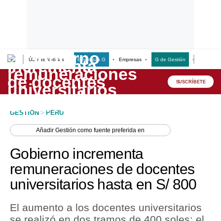
Últimas Noticias
Empresas G
Empresas
G de Gestión
Finanzas
Lo último
Peru Quiosco
SUSCRÍBETE
Portada
GESTION
>
PERU
Empresas
Añadir
Gestión
como fuente preferida en
Management & Empleo
Gobierno incrementa
Economía
remuneraciones de docentes
universitarios hasta en S/ 800
Mercados
Perú
El aumento a los docentes universitarios
se realizó en dos tramos de 400 soles; el
Política