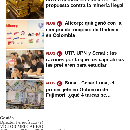
propuesta contra la minería ilegal
Alicorp: qué ganó con la
PLUS
G
compra del negocio de Unilever
en Colombia
UTP, UPN y Senati: las
PLUS
G
razones por la que los capitalinos
las prefieren para estudiar
Sunat: César Luna, el
PLUS
G
primer jefe en Gobierno de
Fujimori, ¿qué 4 tareas se
marcan urgentes?
Gestión
Director Periodístico (e)
VÍCTOR MELGAREJO