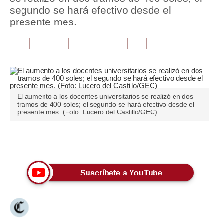
segundo se hará efectivo desde el
Tu Dinero
presente mes.
Finanzas Personales
Inmobiliarias
Plus G
Opinión
El aumento a los docentes universitarios se realizó en dos
tramos de 400 soles; el segundo se hará efectivo desde el
presente mes. (Foto: Lucero del Castillo/GEC)
Editorial
Pregunta de hoy
Únete a nuestro canal
Blogs
Suscríbete a YouTube
Tendencias
Lujo
Viajes