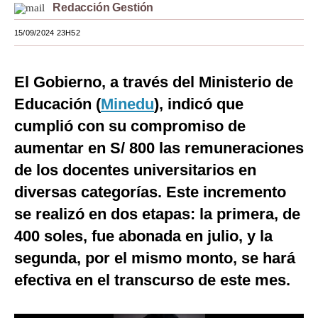
Redacción Gestión
Moda
15/09/2024 23H52
Estilos
Mundo
El Gobierno, a través del Ministerio de
Educación (
Minedu
), indicó que
EEUU
cumplió con su compromiso de
México
aumentar en S/ 800 las remuneraciones
España
de los docentes universitarios en
diversas categorías. Este incremento
Internacional
se realizó en dos etapas: la primera, de
Tecnología
400 soles, fue abonada en julio, y la
Club del Suscriptor
segunda, por el mismo monto, se hará
Mix
efectiva en el transcurso de este mes.
G de Gestión