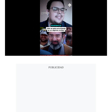
Notas Contratadas
Podcast
Gestión TV
Videos
Fotogalerías
gestion.pe
¿quiénes
Somos?
Términos
Y
Condiciones
Política
De
Privacidad