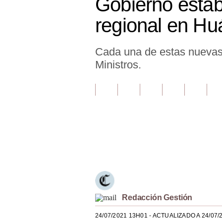
Gobierno estab
Finanzas Personales
regional en Hu
Inmobiliarias
Cada una de estas nuevas 
Plus G
Ministros.
Opinión
Editorial
Pregunta de hoy
Blogs
Únete a nuestro canal
Tendencias
Lujo
Viajes
Redacción Gestión
Moda
24/07/2021 13H01
- ACTUALIZADO A 24/07/