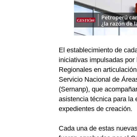
Podcast
Gestión TV
Videos
Fotogalerías
El establecimiento de cad
iniciativas impulsadas por
gestion.pe
Regionales en articulación
Servicio Nacional de Área
¿quiénes
Somos?
(Sernanp), que acompañar
Términos
asistencia técnica para la
Y
Condiciones
expedientes de creación.
Política
De
Privacidad
Cada una de estas nuevas
Politica