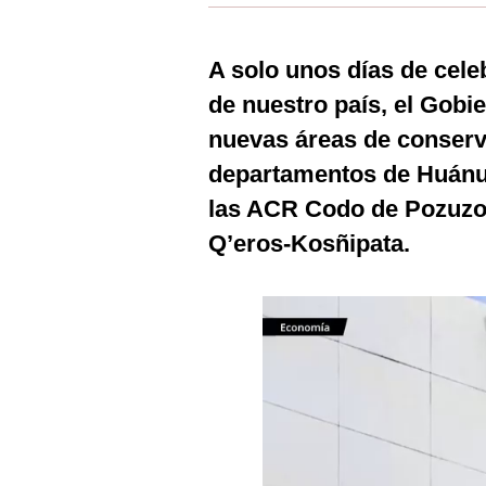
Estilos
Mundo
A solo unos días de cele
de nuestro país, el Gobi
EEUU
nuevas áreas de conserv
México
departamentos de Huánuc
España
las ACR Codo de Pozuzo
Internacional
Q’eros-Kosñipata.
Tecnología
Club del Suscriptor
Mix
G de Gestión
Notas Contratadas