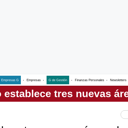
Empresas G
Empresas
G de Gestión
Finanzas Personales
Newsletters