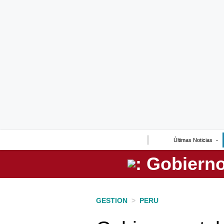
Lo último
Peru Quiosco
Portada
Empresas
Management & Empleo
Economía
Últimas Noticias
Mercados
Perú
Política
GESTION
>
PERU
Tu Dinero