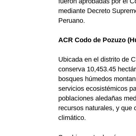
fueron aprobadas por el Co
De
Cookies
mediante Decreto Supremo p
Preguntas
Peruano.
Frecuentes
ACR Codo de Pozuzo (H
Ubicada en el distrito de
conserva 10,453.45 hectá
bosques húmedos montanos
servicios ecosistémicos pa
poblaciones aledañas medi
recursos naturales, y que 
climático.