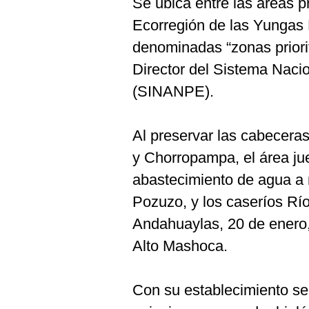
Se ubica entre las áreas pr
Ecorregión de las Yungas 
denominadas “zonas priorit
Director del Sistema Naci
(SINANPE).
Al preservar las cabecera
y Chorropampa, el área ju
abastecimiento de agua a
Pozuzo, y los caseríos Rí
Andahuaylas, 20 de enero
Alto Mashoca.
Con su establecimiento se