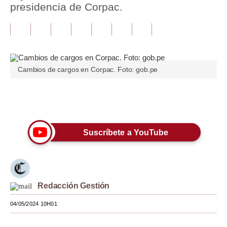
presidencia de Corpac.
Tu Dinero
Finanzas Personales
Inmobiliarias
Cambios de cargos en Corpac. Foto: gob.pe
Plus G
Opinión
Únete a nuestro canal
Editorial
Suscríbete a YouTube
Pregunta de hoy
Blogs
Tendencias
Redacción Gestión
Lujo
04/05/2024 10H01
Viajes