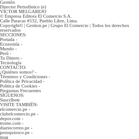
Gestión
Director Periodístico (e)
VÍCTOR MELGAREJO
© Empresa Editora El Comercio S.A.
Calle Paracas #532, Pueblo Libre, Lima.
Copyright© | Gestion.pe | Grupo El Comercio | Todos los derechos
reservados
SECCIONES:
Portada
-
Economía
-
Mundo
-
Perú
-
Tu Dinero
-
Tecnología
CONTACTO:
¿Quiénes somos?
-
Términos y Condiciones
-
Política de Privacidad
-
Politica de Cookies
-
Preguntas Frecuentes
SÍGUENOS:
Suscríbete
VISITE TAMBIÉN:
elcomercio.pe
-
clubelcomercio.pe
-
depor.com
-
trome.com
-
diariocorreo.pe
-
peruquiosco.pe
-
mag