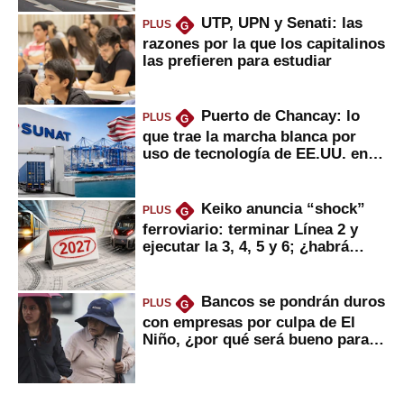
UTP, UPN y Senati: las
PLUS
G
razones por la que los capitalinos
las prefieren para estudiar
Puerto de Chancay: lo
PLUS
G
que trae la marcha blanca por
uso de tecnología de EE.UU. en
mercancías
Keiko anuncia “shock”
PLUS
G
ferroviario: terminar Línea 2 y
ejecutar la 3, 4, 5 y 6; ¿habrá
avances?
Bancos se pondrán duros
PLUS
G
con empresas por culpa de El
Niño, ¿por qué será bueno para
ahorristas?