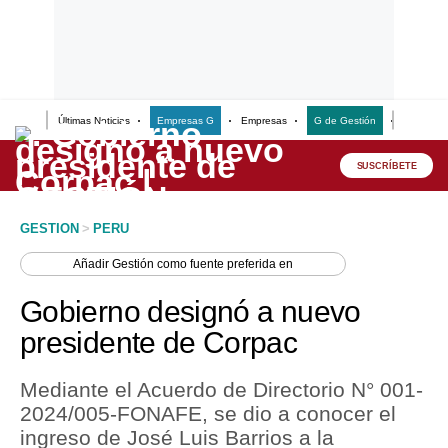
Últimas Noticias
Empresas G
Empresas
G de Gestión
Finanzas
Lo último
Peru Quiosco
SUSCRÍBETE
Portada
GESTION
>
PERU
Empresas
Añadir
Gestión
como fuente preferida en
Management & Empleo
Gobierno designó a nuevo
Economía
presidente de Corpac
Mercados
Mediante el Acuerdo de Directorio N° 001-
Perú
2024/005-FONAFE, se dio a conocer el
ingreso de José Luis Barrios a la
Política