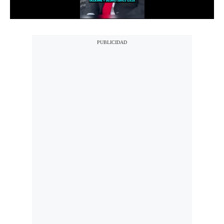
Notas Contratadas
Podcast
Gestión TV
Videos
Fotogalerías
gestion.pe
¿quiénes
Somos?
Términos
Y
Condiciones
Política
De
Privacidad