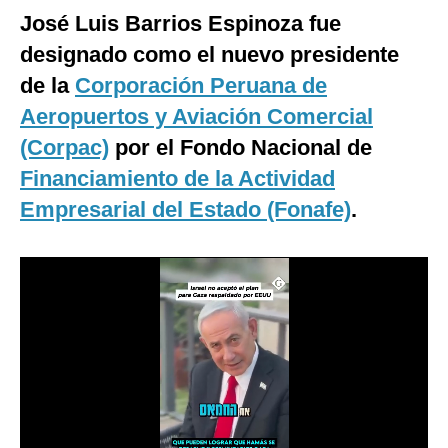
José Luis Barrios Espinoza fue
Moda
designado como el nuevo presidente
Estilos
de la
Corporación Peruana de
Mundo
Aeropuertos y Aviación Comercial
(Corpac)
por el Fondo Nacional de
EEUU
Financiamiento de la Actividad
México
Empresarial del Estado (Fonafe)
.
España
Internacional
Tecnología
Club del Suscriptor
Mix
G de Gestión