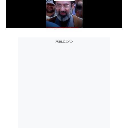
Notas Contratadas
Podcast
Gestión TV
Videos
Fotogalerías
gestion.pe
¿quiénes
Somos?
Términos
Y
Condiciones
Política
De
Privacidad