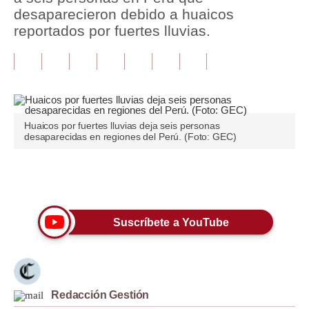
desaparecieron debido a huaicos
Tu Dinero
reportados por fuertes lluvias.
Finanzas Personales
Inmobiliarias
Plus G
Huaicos por fuertes lluvias deja seis personas
Opinión
desaparecidas en regiones del Perú. (Foto: GEC)
Editorial
Únete a nuestro canal
Pregunta de hoy
Blogs
Suscríbete a YouTube
Tendencias
Lujo
Redacción Gestión
Viajes