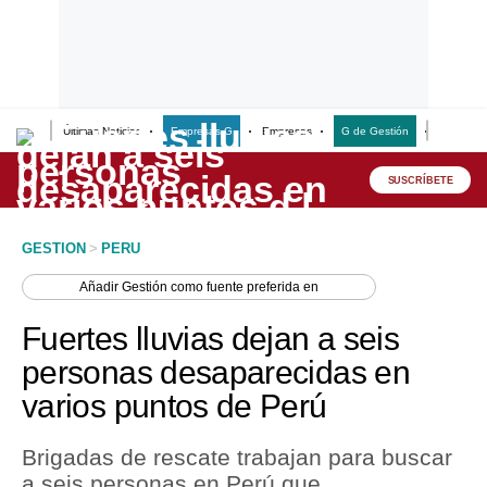
Últimas Noticias
Empresas G
Empresas
G de Gestión
Finanzas
Lo último
Peru Quiosco
SUSCRÍBETE
Portada
GESTION
>
PERU
Empresas
Añadir
Gestión
como fuente preferida en
Management & Empleo
Fuertes lluvias dejan a seis
Economía
personas desaparecidas en
varios puntos de Perú
Mercados
Perú
Brigadas de rescate trabajan para buscar
a seis personas en Perú que
Política