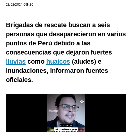
29/02/2024 08H20
Moda
Estilos
Brigadas de rescate buscan a seis
Mundo
personas que desaparecieron en varios
puntos de Perú debido a las
EEUU
consecuencias que dejaron fuertes
México
lluvias
como
huaicos
(aludes) e
España
inundaciones, informaron fuentes
oficiales.
Internacional
Tecnología
Club del Suscriptor
Mix
G de Gestión