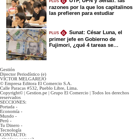
UTP, UPN y Senati: las
PLUS
G
razones por la que los capitalinos
las prefieren para estudiar
Sunat: César Luna, el
PLUS
G
primer jefe en Gobierno de
Fujimori, ¿qué 4 tareas se
marcan urgentes?
Gestión
Director Periodístico (e)
VÍCTOR MELGAREJO
© Empresa Editora El Comercio S.A.
Calle Paracas #532, Pueblo Libre, Lima.
Copyright© | Gestion.pe | Grupo El Comercio | Todos los derechos
reservados
SECCIONES:
Portada
-
Economía
-
Mundo
-
Perú
-
Tu Dinero
-
Tecnología
CONTACTO: