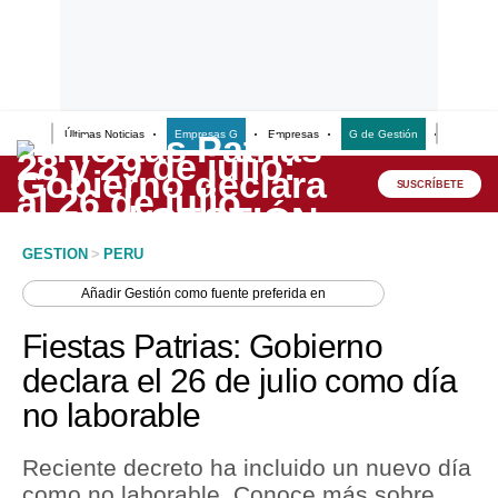
Últimas Noticias
Empresas G
Empresas
G de Gestión
Finanzas
Lo último
Peru Quiosco
SUSCRÍBETE
Portada
GESTION
>
PERU
Empresas
Añadir
Gestión
como fuente preferida en
Management & Empleo
Fiestas Patrias: Gobierno
Economía
declara el 26 de julio como día
no laborable
Mercados
Perú
Reciente decreto ha incluido un nuevo día
como no laborable. Conoce más sobre
Política