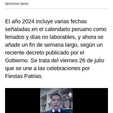
08/07/2024 20H02
Moda
Estilos
El año 2024 incluye varias fechas
Mundo
señaladas en el calendario peruano como
feriados y días no laborables, y ahora se
EEUU
añade un fin de semana largo, según un
México
reciente decreto publicado por el
España
Gobierno. Se trata del viernes 26 de julio
que se une a las celebraciones por
Internacional
Fiestas Patrias.
Tecnología
Club del Suscriptor
Mix
G de Gestión