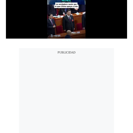
Notas Contratadas
Podcast
Gestión TV
Videos
Fotogalerías
gestion.pe
¿quiénes
Somos?
Términos
Y
Condiciones
Política
De
Privacidad