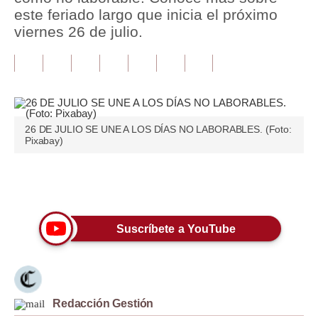
este feriado largo que inicia el próximo
Tu Dinero
viernes 26 de julio.
Finanzas Personales
Inmobiliarias
Plus G
26 DE JULIO SE UNE A LOS DÍAS NO LABORABLES. (Foto:
Opinión
Pixabay)
Editorial
Únete a nuestro canal
Pregunta de hoy
Blogs
Suscríbete a YouTube
Tendencias
Lujo
Redacción Gestión
Viajes