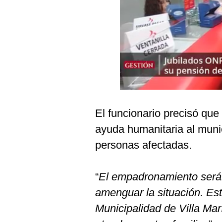
Podcast
Gestión TV
Videos
Fotogalerías
gestion.pe
El funcionario precisó que
¿quiénes
ayuda humanitaria al muni
Somos?
personas afectadas.
Términos
Y
Condiciones
“
El empadronamiento será 
Política
amenguar la situación. Est
De
Privacidad
Municipalidad de Villa Mar
Politica