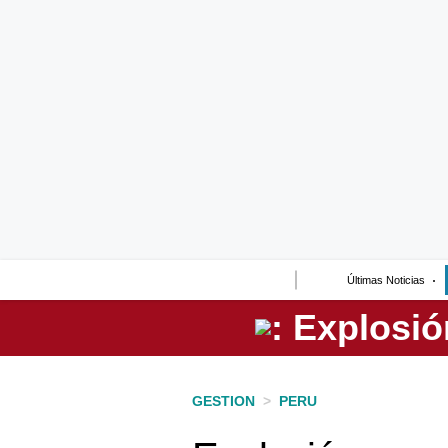
Lo último
Peru Quiosco
Portada
Empresas
Management & Empleo
Economía
Últimas Noticias
Mercados
Perú
Política
GESTION
>
PERU
Tu Dinero