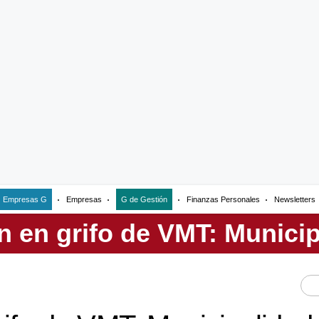
Empresas G
Empresas
G de Gestión
Finanzas Personales
Newsletters