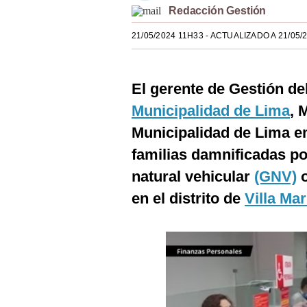
Redacción Gestión
Estilos
21/05/2024 11H33
- ACTUALIZADO A 21/05/
Mundo
EEUU
El gerente de Gestión de
México
Municipalidad de Lima
, 
España
Municipalidad de Lima 
Internacional
familias damnificadas po
natural vehicular
(GNV)
o
Tecnología
en el distrito de
Villa Mar
Club del Suscriptor
Mix
G de Gestión
Notas Contratadas