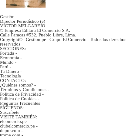
Gestión
Director Periodístico (e)
VÍCTOR MELGAREJO
© Empresa Editora El Comercio S.A.
Calle Paracas #532, Pueblo Libre, Lima.
Copyright© | Gestion.pe | Grupo El Comercio | Todos los derechos
reservados
SECCIONES:
Portada
-
Economía
-
Mundo
-
Perú
-
Tu Dinero
-
Tecnología
CONTACTO:
¿Quiénes somos?
-
Términos y Condiciones
-
Política de Privacidad
-
Politica de Cookies
-
Preguntas Frecuentes
SÍGUENOS:
Suscríbete
VISITE TAMBIÉN:
elcomercio.pe
-
clubelcomercio.pe
-
depor.com
-
trome.com
-