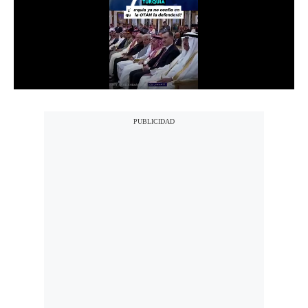
Notas Contratadas
Podcast
Gestión TV
Videos
Fotogalerías
gestion.pe
¿quiénes
Somos?
Términos
Y
Condiciones
Política
De
Privacidad