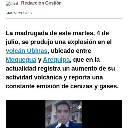
Redacción Gestión
Moda
04/07/2023 12H32
Estilos
Mundo
La madrugada de este martes, 4 de
julio, se produjo una explosión en el
EEUU
volcán Ubinas
, ubicado entre
México
Moquegua
y
Arequipa
, que en la
España
actualidad registra un aumento de su
actividad volcánica y reporta una
Internacional
constante emisión de cenizas y gases.
Tecnología
Club del Suscriptor
Mix
G de Gestión