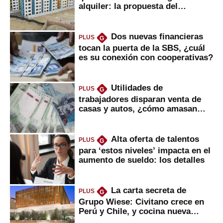
alquiler: la propuesta del
gobierno
Dos nuevas financieras
PLUS
G
tocan la puerta de la SBS, ¿cuál
es su conexión con cooperativas?
Utilidades de
PLUS
G
trabajadores disparan venta de
casas y autos, ¿cómo amasan
tanta liquidez?
Alta oferta de talentos
PLUS
G
para ‘estos niveles’ impacta en el
aumento de sueldo: los detalles
La carta secreta de
PLUS
G
Grupo Wiese: Civitano crece en
Perú y Chile, y cocina nueva
marca