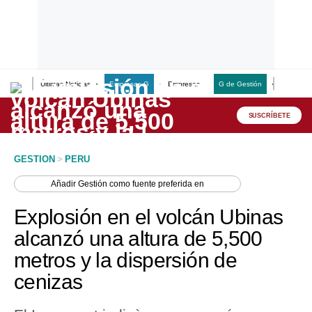
Últimas Noticias
Empresas G
Empresas
G de Gestión
Finanzas
Lo último
Peru Quiosco
SUSCRÍBETE
Portada
GESTION
>
PERU
Empresas
Añadir
Gestión
como fuente preferida en
Management & Empleo
Explosión en el volcán Ubinas
Economía
alcanzó una altura de 5,500
metros y la dispersión de
Mercados
cenizas
Perú
Política