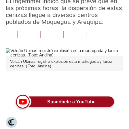
El Ingemmet indicò que se prevé que en
las próximas horas, la dispersión de estas
Tu Dinero
cenizas llegue a diversos centros
poblados de Moquegua y Arequipa.
Finanzas Personales
Inmobiliarias
Plus G
Opinión
Volcán Ubinas registró explosión esta madrugada y lanza
cenizas. (Foto: Andina)
Editorial
Pregunta de hoy
Únete a nuestro canal
Blogs
Suscríbete a YouTube
Tendencias
Lujo
Viajes