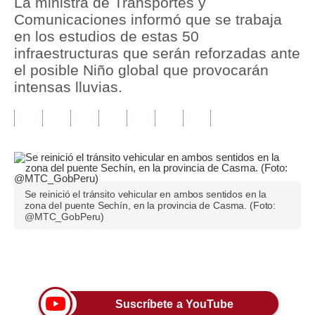
La ministra de Transportes y
Comunicaciones informó que se trabaja
Tu Dinero
en los estudios de estas 50
infraestructuras que serán reforzadas ante
Finanzas Personales
el posible Niño global que provocarán
Inmobiliarias
intensas lluvias.
Plus G
Opinión
Editorial
Se reinició el tránsito vehicular en ambos sentidos en la
Pregunta de hoy
zona del puente Sechín, en la provincia de Casma. (Foto:
@MTC_GobPeru)
Blogs
Tendencias
Únete a nuestro canal
Lujo
Suscríbete a YouTube
Viajes