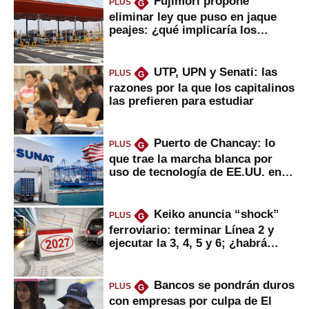
Fujimori propone
PLUS
G
eliminar ley que puso en jaque
peajes: ¿qué implicaría los
usuarios?
UTP, UPN y Senati: las
PLUS
G
razones por la que los capitalinos
las prefieren para estudiar
Puerto de Chancay: lo
PLUS
G
que trae la marcha blanca por
uso de tecnología de EE.UU. en
mercancías
Keiko anuncia “shock”
PLUS
G
ferroviario: terminar Línea 2 y
ejecutar la 3, 4, 5 y 6; ¿habrá
avances?
Bancos se pondrán duros
PLUS
G
con empresas por culpa de El