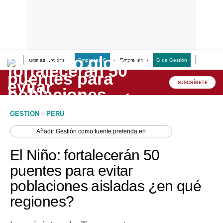
Últimas Noticias
Empresas G
Empresas
G de Gestión
Finanzas
Lo último
Peru Quiosco
SUSCRÍBETE
Portada
GESTION
>
PERU
Empresas
Añadir
Gestión
como fuente preferida en
Management & Empleo
El Niño: fortalecerán 50
Economía
puentes para evitar
poblaciones aisladas ¿en qué
Mercados
regiones?
Perú
Política