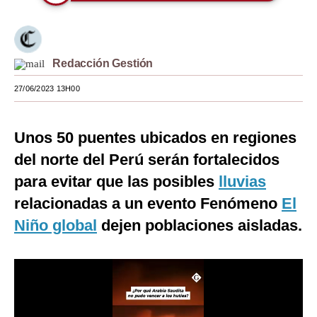
Moda
Estilos
Redacción Gestión
Mundo
27/06/2023 13H00
EEUU
México
Unos 50 puentes ubicados en regiones
del norte del Perú serán fortalecidos
España
para evitar que las posibles
lluvias
Internacional
relacionadas a un evento Fenómeno
El
Tecnología
Niño global
dejen poblaciones aisladas.
Club del Suscriptor
Mix
G de Gestión