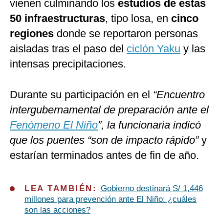
vienen culminando los
estudios de estas
50 infraestructuras
, tipo losa, en
cinco
regiones
donde se reportaron personas
aisladas tras el paso del
ciclón Yaku
y las
intensas precipitaciones.
Durante su participación en el
“Encuentro
intergubernamental de preparación ante el
Fenómeno El Niño
”, la funcionaria indicó
que los puentes “son de impacto rápido”
y
estarían terminados antes de fin de año.
LEA TAMBIÉN:
Gobierno destinará S/ 1,446
millones para prevención ante El Niño: ¿cuáles
son las acciones?