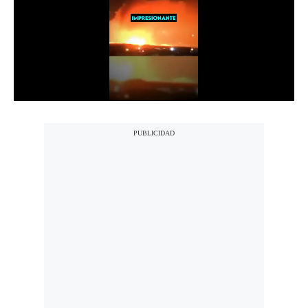
Notas Contratadas
Podcast
Gestión TV
Videos
Fotogalerías
gestion.pe
¿quiénes
Somos?
Términos
Y
Condiciones
Política
De
Privacidad