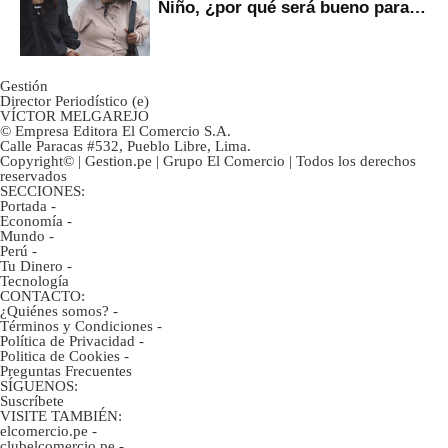
Niño, ¿por qué será bueno para
ahorristas?
Gestión
Director Periodístico (e)
VÍCTOR MELGAREJO
© Empresa Editora El Comercio S.A.
Calle Paracas #532, Pueblo Libre, Lima.
Copyright© | Gestion.pe | Grupo El Comercio | Todos los derechos
reservados
SECCIONES:
Portada
-
Economía
-
Mundo
-
Perú
-
Tu Dinero
-
Tecnología
CONTACTO:
¿Quiénes somos?
-
Términos y Condiciones
-
Política de Privacidad
-
Politica de Cookies
-
Preguntas Frecuentes
SÍGUENOS:
Suscríbete
VISITE TAMBIÉN:
elcomercio.pe
-
clubelcomercio.pe
-