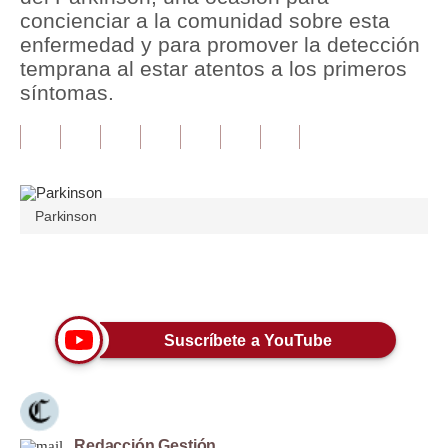
concienciar a la comunidad sobre esta
Tu Dinero
enfermedad y para promover la detección
temprana al estar atentos a los primeros
Finanzas Personales
síntomas.
Inmobiliarias
Plus G
Opinión
Parkinson
Editorial
Pregunta de hoy
Únete a nuestro canal
Blogs
Suscríbete a YouTube
Tendencias
Lujo
Viajes
Redacción Gestión