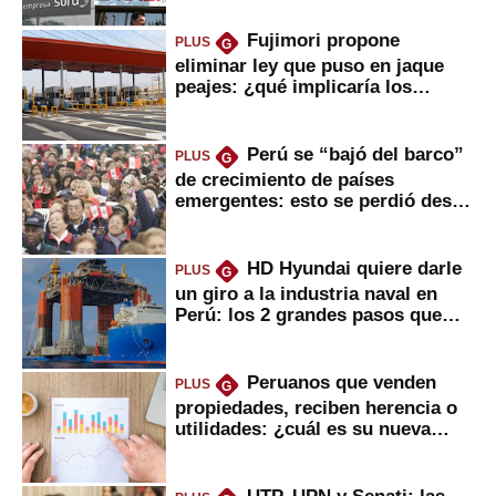
Fujimori propone
PLUS
G
eliminar ley que puso en jaque
peajes: ¿qué implicaría los
usuarios?
Perú se “bajó del barco”
PLUS
G
de crecimiento de países
emergentes: esto se perdió desde
2022
HD Hyundai quiere darle
PLUS
G
un giro a la industria naval en
Perú: los 2 grandes pasos que
daría
Peruanos que venden
PLUS
G
propiedades, reciben herencia o
utilidades: ¿cuál es su nueva
inversión clave?