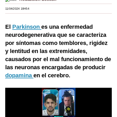
Moda
11/04/2024 18H54
Estilos
El
Parkinson
es una enfermedad
Mundo
neurodegenerativa que se caracteriza
EEUU
por síntomas como temblores, rigidez
México
y lentitud en las extremidades,
causados por el mal funcionamiento de
España
las neuronas encargadas de producir
Internacional
dopamina
en el cerebro.
Tecnología
Club del Suscriptor
Mix
G de Gestión