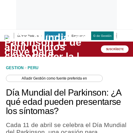
Últimas Noticias
Empresas G
Empresas
G de Gestión
Finanzas
Lo último
Peru Quiosco
SUSCRÍBETE
Portada
GESTION
>
PERU
Empresas
Añadir
Gestión
como fuente preferida en
Management & Empleo
Día Mundial del Parkinson: ¿A
Economía
qué edad pueden presentarse
los síntomas?
Mercados
Perú
Cada 11 de abril se celebra el Día Mundial
del Parkinson, una ocasión para
Política