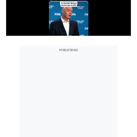
Notas Contratadas
Podcast
Gestión TV
Videos
Fotogalerías
gestion.pe
¿quiénes
Somos?
Términos
Y
Condiciones
Política
De
Privacidad