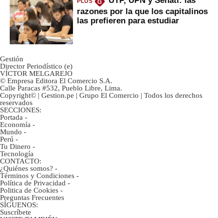
UTP, UPN y Senati: las
PLUS
G
razones por la que los capitalinos
las prefieren para estudiar
Gestión
Director Periodístico (e)
VÍCTOR MELGAREJO
© Empresa Editora El Comercio S.A.
Calle Paracas #532, Pueblo Libre, Lima.
Copyright© | Gestion.pe | Grupo El Comercio | Todos los derechos
reservados
SECCIONES:
Portada
-
Economía
-
Mundo
-
Perú
-
Tu Dinero
-
Tecnología
CONTACTO:
¿Quiénes somos?
-
Términos y Condiciones
-
Política de Privacidad
-
Politica de Cookies
-
Preguntas Frecuentes
SÍGUENOS:
Suscríbete