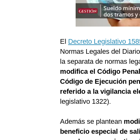
Podcast
Gestión TV
Videos
El
Decreto Legislativo 158
Fotogalerías
Normas Legales del Diario
la separata de normas lega
gestion.pe
modifica el Código Penal
¿quiénes
Código de Ejecución pena
Somos?
referido a la vigilancia 
Términos
legislativo 1322).
Y
Condiciones
Política
Además se plantean
modif
De
Privacidad
beneficio especial de sal
Politica