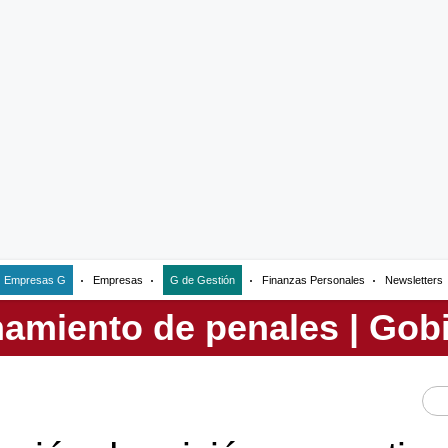
Empresas G
Empresas
G de Gestión
Finanzas Personales
Newsletters