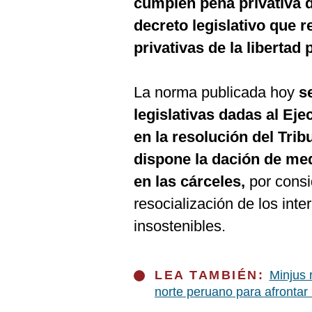
cumplen pena privativa de
De
Cookies
decreto legislativo que 
Preguntas
privativas de la libertad
Frecuentes
La norma publicada hoy
s
legislativas dadas al Ej
en la resolución del Trib
dispone la dación de med
en las cárceles,
por consi
resocialización de los int
insostenibles.
LEA TAMBIÉN:
Minjus 
norte peruano para afrontar