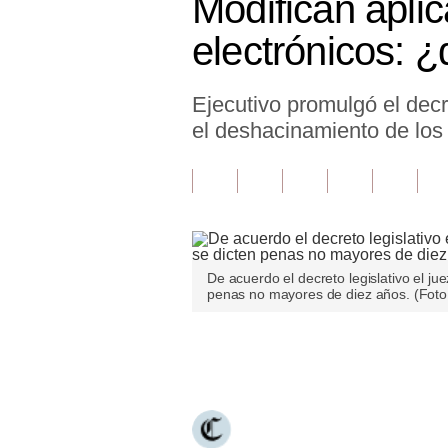
Modifican aplic
Finanzas Personales
electrónicos: ¿
Inmobiliarias
Ejecutivo promulgó el dec
Plus G
el deshacinamiento de los
Opinión
Editorial
Pregunta de hoy
Blogs
De acuerdo el decreto legislativo el jue
penas no mayores de diez años. (Fot
Tendencias
Lujo
Únete a nuestro canal
Viajes
Moda