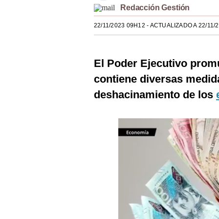
Redacción Gestión
Estilos
22/11/2023 09H12
- ACTUALIZADO A 22/11/
Mundo
EEUU
El Poder Ejecutivo promu
México
contiene diversas medida
España
deshacinamiento de los
Internacional
Tecnología
Club del Suscriptor
Mix
G de Gestión
Notas Contratadas