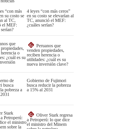
 noticias
4 leyes “con más ceros”
en su costo se elevarían al
TC, anunció el MEF:
¿cuáles serían?
G
Peruanos que
venden propiedades,
reciben herencia o
utilidades: ¿cuál es su
nueva inversión clave?
Gobierno de Fujimori
busca reducir la pobreza
a 15% al 2031
G
Oliver Stark regresa
a Petroperú: lo que dice
el ministro del Minem
sobre la petrolera