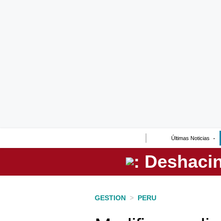
Lo último
Peru Quiosco
Portada
Empresas
Management & Empleo
Economía
Últimas Noticias
Mercados
Perú
Política
GESTION
>
PERU
Tu Dinero