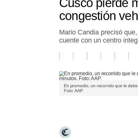
Cusco pierde m
Finanzas Personales
congestión veh
Inmobiliarias
Mario Candia precisó que, 
Plus G
cuente con un centro integ
Opinión
Editorial
Pregunta de hoy
Blogs
En promedio, un recorrido que le deb
Foto: AAP.
Tendencias
Lujo
Únete a nuestro canal
Viajes
Moda