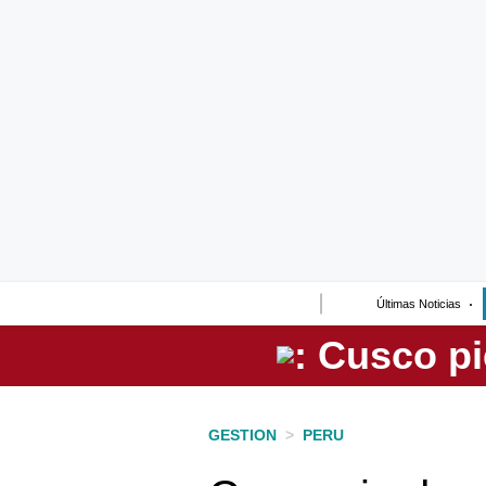
Lo último
Peru Quiosco
Portada
Empresas
Management & Empleo
Economía
Últimas Noticias
Mercados
Perú
Política
GESTION
>
PERU
Tu Dinero