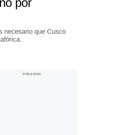
ño por
 es necesario que Cusco
afórica.