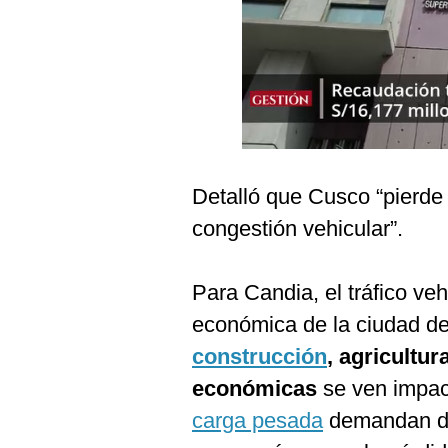
Podcast
Gestión TV
Videos
Fotogalerías
Detalló que Cusco “pierd
gestion.pe
congestión vehicular”.
¿quiénes
Somos?
Para Candia, el tráfico veh
Términos
económica de la ciudad de
Y
Condiciones
construcción
, agricultu
Política
económicas
se ven impac
De
Privacidad
carga pesada
demandan de
Politica