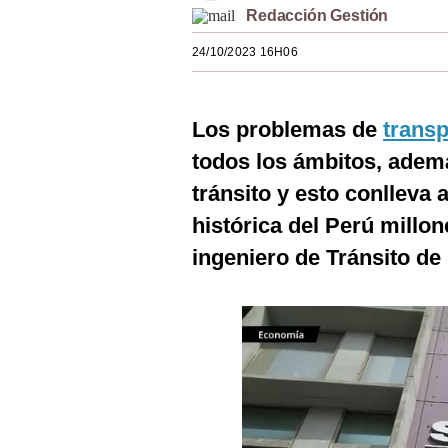
Redacción Gestión
Estilos
24/10/2023 16H06
Mundo
EEUU
Los problemas de
trans
México
todos los ámbitos, adem
España
tránsito y esto conlleva 
Internacional
histórica del Perú millo
ingeniero de Tránsito de 
Tecnología
Club del Suscriptor
Mix
G de Gestión
Notas Contratadas