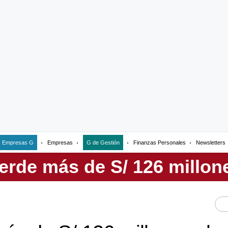
Empresas G
Empresas
G de Gestión
Finanzas Personales
Newsletters