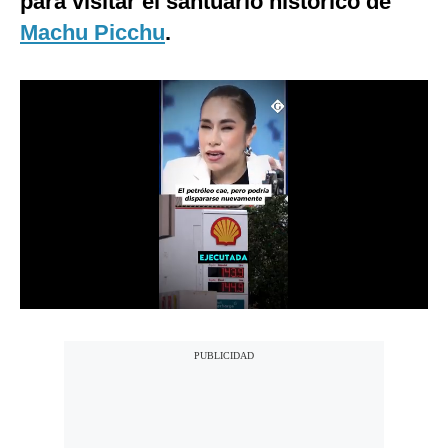
para visitar el santuario histórico de
Notas Contratadas
Machu Picchu
.
Podcast
Gestión TV
Videos
Fotogalerías
gestion.pe
¿quiénes
Somos?
Términos
Y
Condiciones
Política
De
Privacidad