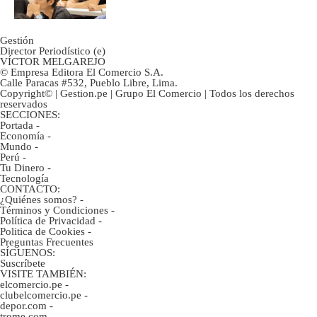
Gestión
Director Periodístico (e)
VÍCTOR MELGAREJO
© Empresa Editora El Comercio S.A.
Calle Paracas #532, Pueblo Libre, Lima.
Copyright© | Gestion.pe | Grupo El Comercio | Todos los derechos
reservados
SECCIONES:
Portada
-
Economía
-
Mundo
-
Perú
-
Tu Dinero
-
Tecnología
CONTACTO:
¿Quiénes somos?
-
Términos y Condiciones
-
Política de Privacidad
-
Politica de Cookies
-
Preguntas Frecuentes
SÍGUENOS:
Suscríbete
VISITE TAMBIÉN:
elcomercio.pe
-
clubelcomercio.pe
-
depor.com
-
trome.com
-