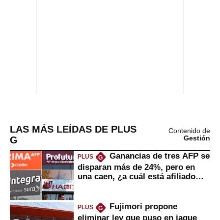
LAS MÁS LEÍDAS DE PLUS
Contenido de
G
Gestión
Ganancias de tres AFP se
PLUS
G
disparan más de 24%, pero en
una caen, ¿a cuál está afiliado
usted?
Fujimori propone
PLUS
G
eliminar ley que puso en jaque