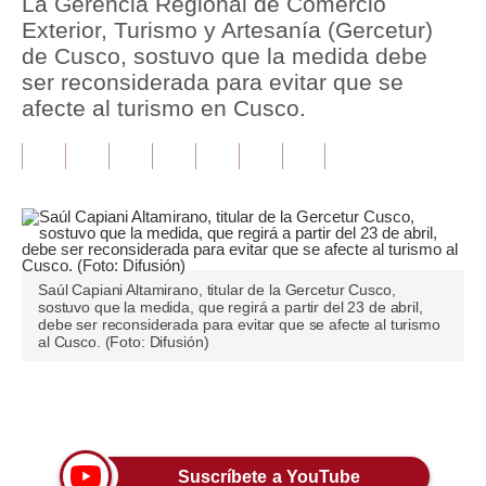
La Gerencia Regional de Comercio
Exterior, Turismo y Artesanía (Gercetur)
Tu Dinero
de Cusco, sostuvo que la medida debe
ser reconsiderada para evitar que se
Finanzas Personales
afecte al turismo en Cusco.
Inmobiliarias
Plus G
Opinión
Editorial
Saúl Capiani Altamirano, titular de la Gercetur Cusco,
Pregunta de hoy
sostuvo que la medida, que regirá a partir del 23 de abril,
debe ser reconsiderada para evitar que se afecte al turismo
al Cusco. (Foto: Difusión)
Blogs
Tendencias
Únete a nuestro canal
Lujo
Viajes
Suscríbete a YouTube