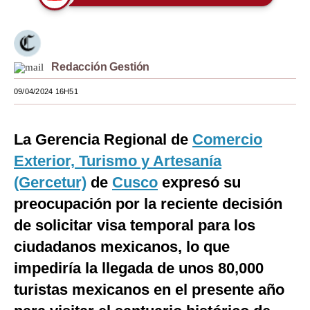
Moda
Estilos
Redacción Gestión
Mundo
09/04/2024 16H51
EEUU
México
La Gerencia Regional de
Comercio
Exterior, Turismo y Artesanía
España
(Gercetur)
de
Cusco
expresó su
Internacional
preocupación por la reciente decisión
Tecnología
de solicitar visa temporal para los
Club del Suscriptor
ciudadanos mexicanos, lo que
impediría la llegada de unos 80,000
Mix
turistas mexicanos en el presente año
G de Gestión