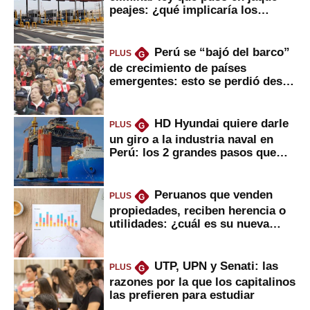
peajes: ¿qué implicaría los
usuarios?
Perú se “bajó del barco”
PLUS
G
de crecimiento de países
emergentes: esto se perdió desde
2022
HD Hyundai quiere darle
PLUS
G
un giro a la industria naval en
Perú: los 2 grandes pasos que
daría
Peruanos que venden
PLUS
G
propiedades, reciben herencia o
utilidades: ¿cuál es su nueva
inversión clave?
UTP, UPN y Senati: las
PLUS
G
razones por la que los capitalinos
las prefieren para estudiar