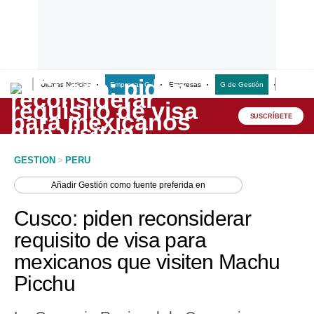
Últimas Noticias
Empresas G
Empresas
G de Gestión
Finanzas
Lo último
Peru Quiosco
SUSCRÍBETE
Portada
GESTION
>
PERU
Empresas
Añadir
Gestión
como fuente preferida en
Management & Empleo
Cusco: piden reconsiderar
Economía
requisito de visa para
mexicanos que visiten Machu
Mercados
Picchu
Perú
Política