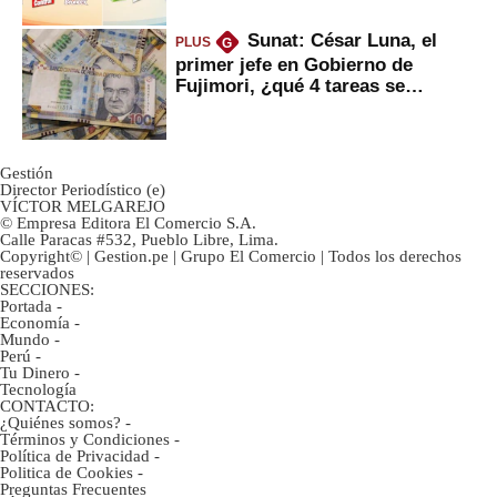
Sunat: César Luna, el
PLUS
G
primer jefe en Gobierno de
Fujimori, ¿qué 4 tareas se
marcan urgentes?
Gestión
Director Periodístico (e)
VÍCTOR MELGAREJO
© Empresa Editora El Comercio S.A.
Calle Paracas #532, Pueblo Libre, Lima.
Copyright© | Gestion.pe | Grupo El Comercio | Todos los derechos
reservados
SECCIONES:
Portada
-
Economía
-
Mundo
-
Perú
-
Tu Dinero
-
Tecnología
CONTACTO:
¿Quiénes somos?
-
Términos y Condiciones
-
Política de Privacidad
-
Politica de Cookies
-
Preguntas Frecuentes