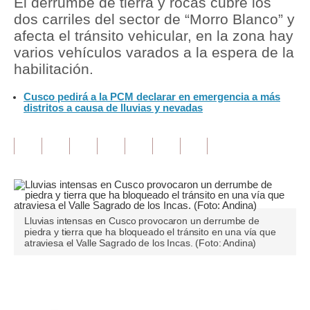
El derrumbe de tierra y rocas cubre los
dos carriles del sector de “Morro Blanco” y
Tu Dinero
afecta el tránsito vehicular, en la zona hay
varios vehículos varados a la espera de la
Finanzas Personales
habilitación.
Inmobiliarias
Cusco pedirá a la PCM declarar en emergencia a más
distritos a causa de lluvias y nevadas
Plus G
Opinión
Editorial
Pregunta de hoy
Blogs
Lluvias intensas en Cusco provocaron un derrumbe de
piedra y tierra que ha bloqueado el tránsito en una vía que
atraviesa el Valle Sagrado de los Incas. (Foto: Andina)
Tendencias
Lujo
Únete a nuestro canal
Viajes