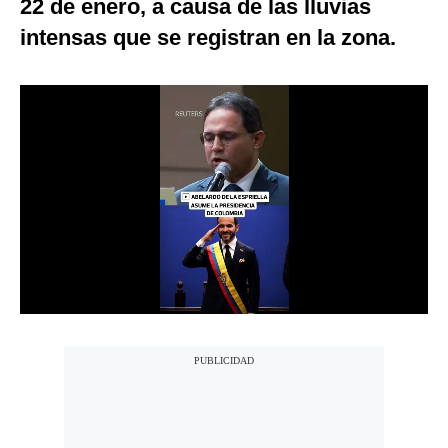
22 de enero, a causa de las lluvias
Notas Contratadas
intensas que se registran en la zona.
Podcast
Gestión TV
Videos
Fotogalerías
gestion.pe
¿quiénes
Somos?
Términos
Y
Condiciones
Política
De
Privacidad