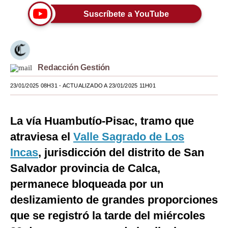
Suscríbete a YouTube
Moda
Estilos
Mundo
Redacción Gestión
EEUU
23/01/2025 08H31
- ACTUALIZADO A 23/01/2025 11H01
México
España
La vía Huambutío-Pisac, tramo que
atraviesa el
Valle Sagrado de Los
Internacional
Incas
, jurisdicción del distrito de San
Tecnología
Salvador provincia de Calca,
Club del Suscriptor
permanece bloqueada por un
deslizamiento de grandes proporciones
Mix
que se registró la tarde del miércoles
G de Gestión