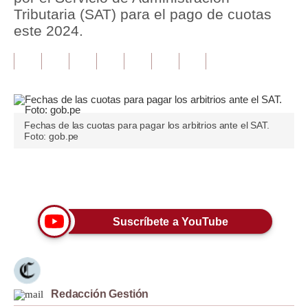
Tributaria (SAT) para el pago de cuotas
Tu Dinero
este 2024.
Finanzas Personales
Inmobiliarias
Plus G
Fechas de las cuotas para pagar los arbitrios ante el SAT.
Opinión
Foto: gob.pe
Editorial
Únete a nuestro canal
Pregunta de hoy
Blogs
Suscríbete a YouTube
Tendencias
Lujo
Redacción Gestión
Viajes