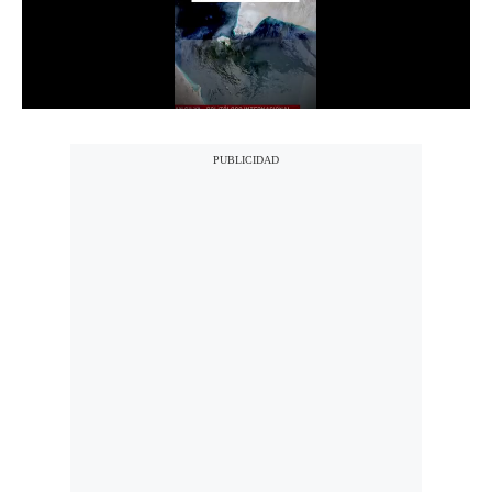
Notas Contratadas
Podcast
Gestión TV
Videos
Fotogalerías
gestion.pe
¿quiénes
Somos?
Términos
Y
Condiciones
Política
De
Privacidad