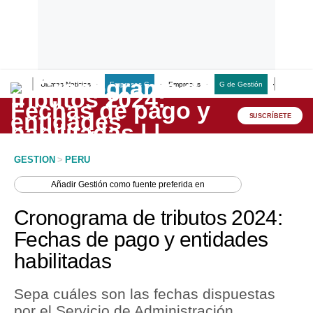
Últimas Noticias
Empresas G
Empresas
G de Gestión
Finanzas
Lo último
Peru Quiosco
SUSCRÍBETE
Portada
GESTION
>
PERU
Empresas
Añadir
Gestión
como fuente preferida en
Management & Empleo
Cronograma de tributos 2024:
Economía
Fechas de pago y entidades
habilitadas
Mercados
Perú
Sepa cuáles son las fechas dispuestas
por el Servicio de Administración
Política