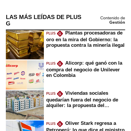
LAS MÁS LEÍDAS DE PLUS
Contenido de
G
Gestión
Plantas procesadoras de
PLUS
G
oro en la mira del Gobierno: la
propuesta contra la minería ilegal
Alicorp: qué ganó con la
PLUS
G
compra del negocio de Unilever
en Colombia
Viviendas sociales
PLUS
G
quedarían fuera del negocio de
alquiler: la propuesta del
gobierno
Oliver Stark regresa a
PLUS
G
Petroperú: lo que dice el ministro