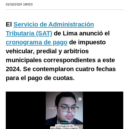
01/02/2024 19H20
Moda
Estilos
El
Servicio de Administración
Mundo
Tributaria (SAT)
de Lima anunció el
cronograma de pago
de impuesto
EEUU
vehicular, predial y arbitrios
México
municipales correspondientes a este
España
2024. Se contemplaron cuatro fechas
para el pago de cuotas.
Internacional
Tecnología
Club del Suscriptor
Mix
G de Gestión