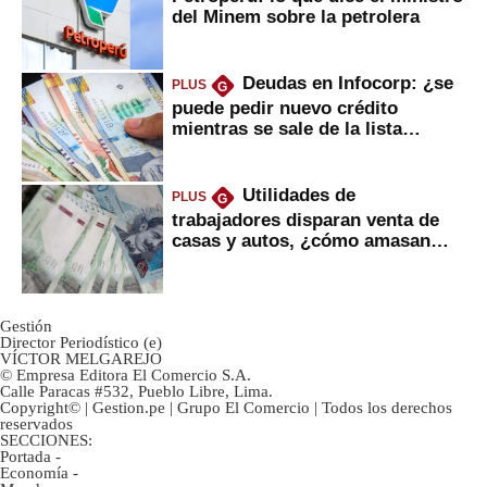
del Minem sobre la petrolera
Deudas en Infocorp: ¿se
PLUS
G
puede pedir nuevo crédito
mientras se sale de la lista
negra?
Utilidades de
PLUS
G
trabajadores disparan venta de
casas y autos, ¿cómo amasan
tanta liquidez?
Gestión
Director Periodístico (e)
VÍCTOR MELGAREJO
© Empresa Editora El Comercio S.A.
Calle Paracas #532, Pueblo Libre, Lima.
Copyright© | Gestion.pe | Grupo El Comercio | Todos los derechos
reservados
SECCIONES:
Portada
-
Economía
-