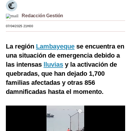
Moda
Redacción Gestión
Estilos
07/04/2025 21H00
Mundo
EEUU
La región
Lambayeque
se encuentra en
una situación de emergencia debido a
México
las intensas
lluvias
y la activación de
España
quebradas, que han dejado 1,700
Internacional
familias afectadas y otras 856
damnificadas hasta el momento.
Tecnología
Club del Suscriptor
Mix
G de Gestión