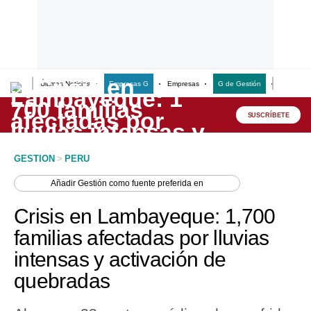
Últimas Noticias
Empresas G
Empresas
G de Gestión
Finanzas
Lo último
Peru Quiosco
SUSCRÍBETE
Portada
GESTION
>
PERU
Empresas
Añadir
Gestión
como fuente preferida en
Management & Empleo
Crisis en Lambayeque: 1,700
Economía
familias afectadas por lluvias
intensas y activación de
Mercados
quebradas
Perú
Política