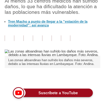
Al menos 33 centros médicos han sufrido
daños, lo que ha dificultado la atención a
Tu Dinero
las poblaciones más vulnerables.
Finanzas Personales
Tren Macho a punto de llegar a la “estación de la
modernidad”: así avanza
Inmobiliarias
Plus G
Opinión
Editorial
Las zonas altoandinas han sufrido los daños más severos,
debido a las intensas lluvias en Lambayeque. Foto: Andina.
Pregunta de hoy
Blogs
Únete a nuestro canal
Tendencias
Suscríbete a YouTube
Lujo
Viajes