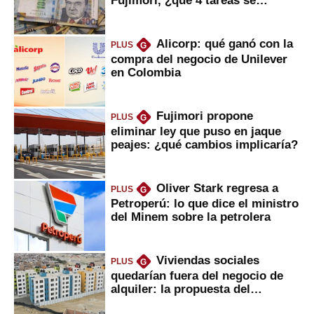
Fujimori, ¿qué 4 tareas se
marcan urgentes?
Alicorp: qué ganó con la
PLUS
G
compra del negocio de Unilever
en Colombia
Fujimori propone
PLUS
G
eliminar ley que puso en jaque
peajes: ¿qué cambios implicaría?
Oliver Stark regresa a
PLUS
G
Petroperú: lo que dice el ministro
del Minem sobre la petrolera
Viviendas sociales
PLUS
G
quedarían fuera del negocio de
alquiler: la propuesta del
gobierno