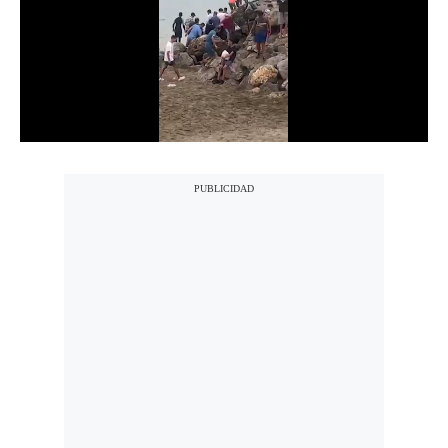
Notas Contratadas
Podcast
Gestión TV
Videos
Fotogalerías
gestion.pe
¿quiénes
Somos?
Términos
Y
Condiciones
Política
De
Privacidad