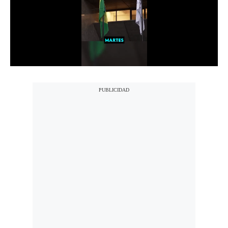
Notas Contratadas
Podcast
Gestión TV
Videos
Fotogalerías
gestion.pe
¿quiénes
Somos?
Términos
Y
Condiciones
Política
De
Privacidad