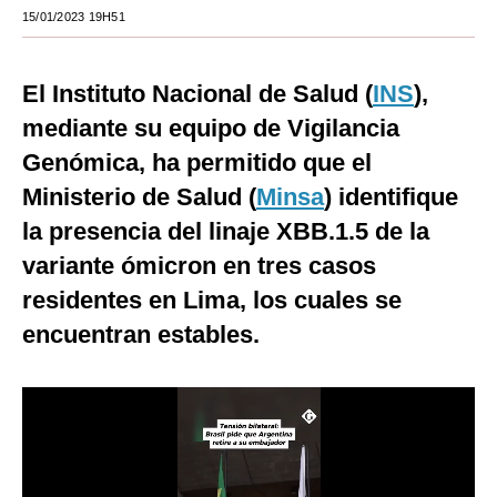
15/01/2023 19H51
Moda
Estilos
El Instituto Nacional de Salud (
INS
),
Mundo
mediante su equipo de Vigilancia
Genómica, ha permitido que el
EEUU
Ministerio de Salud (
Minsa
) identifique
México
la presencia del linaje XBB.1.5 de la
España
variante ómicron en tres casos
residentes en Lima, los cuales se
Internacional
encuentran estables.
Tecnología
Club del Suscriptor
Mix
G de Gestión