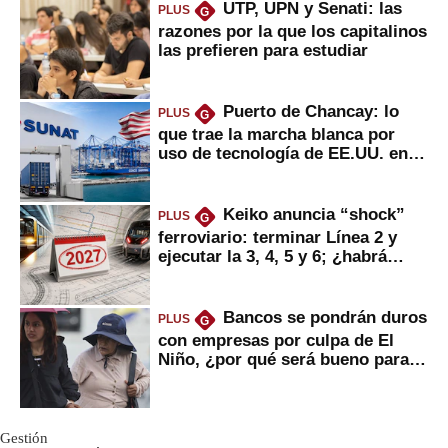
UTP, UPN y Senati: las
PLUS
G
razones por la que los capitalinos
las prefieren para estudiar
Puerto de Chancay: lo
PLUS
G
que trae la marcha blanca por
uso de tecnología de EE.UU. en
mercancías
Keiko anuncia “shock”
PLUS
G
ferroviario: terminar Línea 2 y
ejecutar la 3, 4, 5 y 6; ¿habrá
avances?
Bancos se pondrán duros
PLUS
G
con empresas por culpa de El
Niño, ¿por qué será bueno para
ahorristas?
Gestión