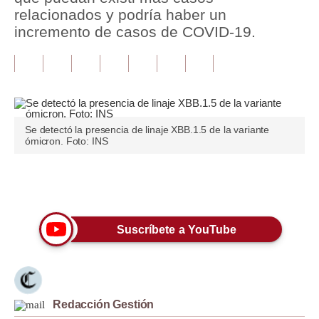
relacionados y podría haber un
Tu Dinero
incremento de casos de COVID-19.
Finanzas Personales
Inmobiliarias
Plus G
Se detectó la presencia de linaje XBB.1.5 de la variante
Opinión
ómicron. Foto: INS
Editorial
Únete a nuestro canal
Pregunta de hoy
Blogs
Suscríbete a YouTube
Tendencias
Lujo
Redacción Gestión
Viajes