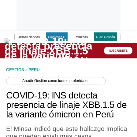
Últimas Noticias
Empresas G
Empresas
G de Gestión
Finanzas
Lo último
Peru Quiosco
SUSCRÍBETE
Portada
GESTION
>
PERU
Empresas
Añadir
Gestión
como fuente preferida en
Management & Empleo
COVID-19: INS detecta
Economía
presencia de linaje XBB.1.5 de
la variante ómicron en Perú
Mercados
Perú
El Minsa indicó que este hallazgo implica
que puedan existi más casos
Política