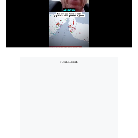
Notas Contratadas
Podcast
Gestión TV
Videos
Fotogalerías
gestion.pe
¿quiénes
Somos?
Términos
Y
Condiciones
Política
De
Privacidad