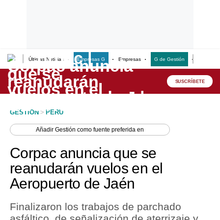
Últimas Noticias
Empresas G
Empresas
G de Gestión
Finanzas
Lo último
Peru Quiosco
SUSCRÍBETE
Portada
GESTION
>
PERU
Empresas
Añadir
Gestión
como fuente preferida en
Management & Empleo
Corpac anuncia que se
Economía
reanudarán vuelos en el
Aeropuerto de Jaén
Mercados
Perú
Finalizaron los trabajos de parchado
asfáltico, de señalización de aterrizaje y
Política