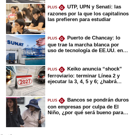
UTP, UPN y Senati: las
PLUS
G
razones por la que los capitalinos
las prefieren para estudiar
Puerto de Chancay: lo
PLUS
G
que trae la marcha blanca por
uso de tecnología de EE.UU. en
mercancías
Keiko anuncia “shock”
PLUS
G
ferroviario: terminar Línea 2 y
ejecutar la 3, 4, 5 y 6; ¿habrá
avances?
Bancos se pondrán duros
PLUS
G
con empresas por culpa de El
Niño, ¿por qué será bueno para
ahorristas?