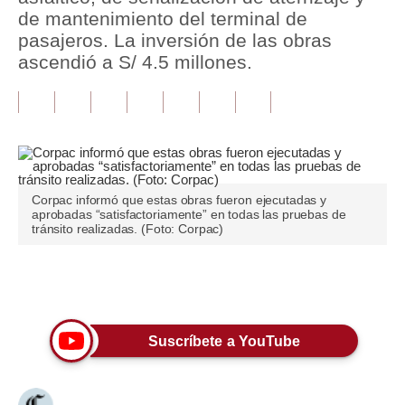
de mantenimiento del terminal de
Tu Dinero
pasajeros. La inversión de las obras
ascendió a S/ 4.5 millones.
Finanzas Personales
Inmobiliarias
Plus G
Opinión
Corpac informó que estas obras fueron ejecutadas y
aprobadas “satisfactoriamente” en todas las pruebas de
Editorial
tránsito realizadas. (Foto: Corpac)
Pregunta de hoy
Únete a nuestro canal
Blogs
Tendencias
Suscríbete a YouTube
Lujo
Viajes