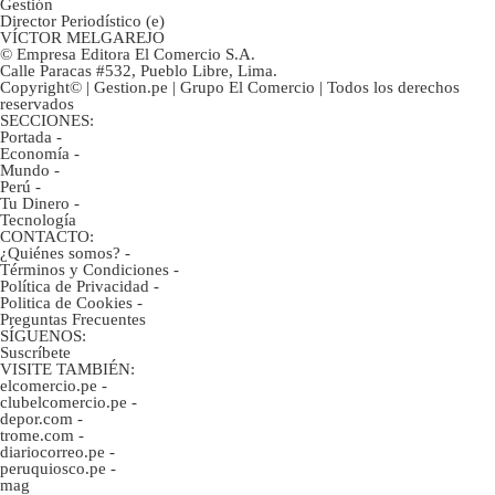
Gestión
Director Periodístico (e)
VÍCTOR MELGAREJO
© Empresa Editora El Comercio S.A.
Calle Paracas #532, Pueblo Libre, Lima.
Copyright© | Gestion.pe | Grupo El Comercio | Todos los derechos
reservados
SECCIONES:
Portada
-
Economía
-
Mundo
-
Perú
-
Tu Dinero
-
Tecnología
CONTACTO:
¿Quiénes somos?
-
Términos y Condiciones
-
Política de Privacidad
-
Politica de Cookies
-
Preguntas Frecuentes
SÍGUENOS:
Suscríbete
VISITE TAMBIÉN:
elcomercio.pe
-
clubelcomercio.pe
-
depor.com
-
trome.com
-
diariocorreo.pe
-
peruquiosco.pe
-
mag