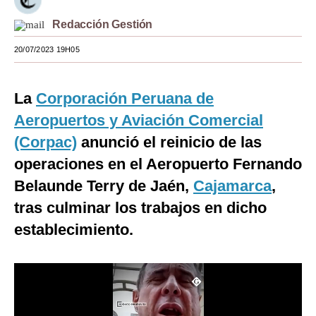
Moda
Redacción Gestión
Estilos
20/07/2023 19H05
Mundo
La
Corporación Peruana de
EEUU
Aeropuertos y Aviación Comercial
México
(Corpac)
anunció el reinicio de las
operaciones en el Aeropuerto Fernando
España
Belaunde Terry de Jaén,
Cajamarca
,
Internacional
tras culminar los trabajos en dicho
Tecnología
establecimiento.
Club del Suscriptor
Mix
G de Gestión