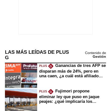
LAS MÁS LEÍDAS DE PLUS
Contenido de
G
Gestión
Ganancias de tres AFP se
PLUS
G
disparan más de 24%, pero en
una caen, ¿a cuál está afiliado
usted?
Fujimori propone
PLUS
G
eliminar ley que puso en jaque
peajes: ¿qué implicaría los
usuarios?