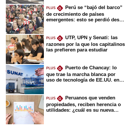
Perú se “bajó del barco”
PLUS
G
de crecimiento de países
emergentes: esto se perdió desde
2022
UTP, UPN y Senati: las
PLUS
G
razones por la que los capitalinos
las prefieren para estudiar
Puerto de Chancay: lo
PLUS
G
que trae la marcha blanca por
uso de tecnología de EE.UU. en
mercancías
Peruanos que venden
PLUS
G
propiedades, reciben herencia o
utilidades: ¿cuál es su nueva
inversión clave?