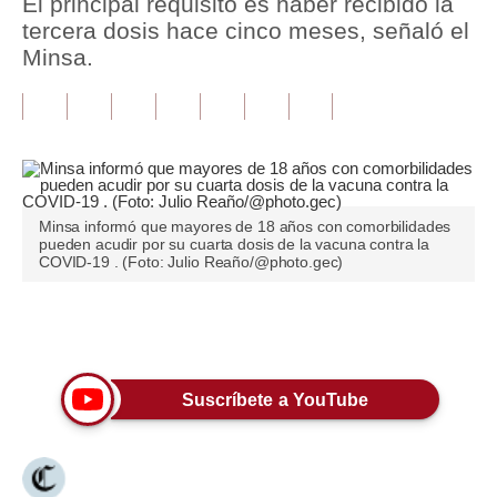
El principal requisito es haber recibido la
tercera dosis hace cinco meses, señaló el
Tu Dinero
Minsa.
Finanzas Personales
Inmobiliarias
Plus G
Opinión
Minsa informó que mayores de 18 años con comorbilidades
pueden acudir por su cuarta dosis de la vacuna contra la
COVID-19 . (Foto: Julio Reaño/@photo.gec)
Editorial
Pregunta de hoy
Únete a nuestro canal
Blogs
Tendencias
Suscríbete a YouTube
Lujo
Viajes