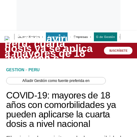
Últimas Noticias
Empresas G
Empresas
G de Gestión
Finanzas
Lo último
Peru Quiosco
SUSCRÍBETE
Portada
GESTION
>
PERU
Empresas
Añadir
Gestión
como fuente preferida en
Management & Empleo
COVID-19: mayores de 18
Economía
años con comorbilidades ya
pueden aplicarse la cuarta
Mercados
dosis a nivel nacional
Perú
Política