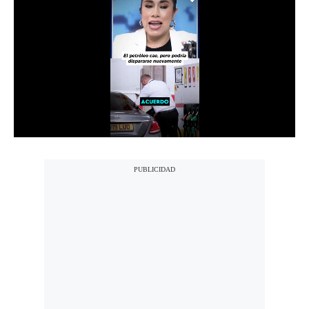
Notas Contratadas
Podcast
Gestión TV
Videos
Fotogalerías
gestion.pe
¿quiénes
Somos?
Términos
Y
Condiciones
Política
De
Privacidad