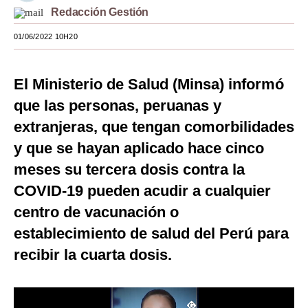
Redacción Gestión
Moda
01/06/2022 10H20
Estilos
Mundo
El Ministerio de Salud (Minsa) informó
que las personas, peruanas y
EEUU
extranjeras, que tengan comorbilidades
México
y que se hayan aplicado hace cinco
España
meses su tercera dosis contra la
Internacional
COVID-19 pueden acudir a cualquier
centro de vacunación o
Tecnología
establecimiento de salud del Perú para
Club del Suscriptor
recibir la cuarta dosis.
Mix
G de Gestión