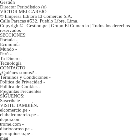
Gestión
Director Periodístico (e)
VÍCTOR MELGAREJO
© Empresa Editora El Comercio S.A.
Calle Paracas #532, Pueblo Libre, Lima.
Copyright© | Gestion.pe | Grupo El Comercio | Todos los derechos
reservados
SECCIONES:
Portada
-
Economía
-
Mundo
-
Perú
-
Tu Dinero
-
Tecnología
CONTACTO:
¿Quiénes somos?
-
Términos y Condiciones
-
Política de Privacidad
-
Politica de Cookies
-
Preguntas Frecuentes
SÍGUENOS:
Suscríbete
VISITE TAMBIÉN:
elcomercio.pe
-
clubelcomercio.pe
-
depor.com
-
trome.com
-
diariocorreo.pe
-
peruquiosco.pe
-
mag